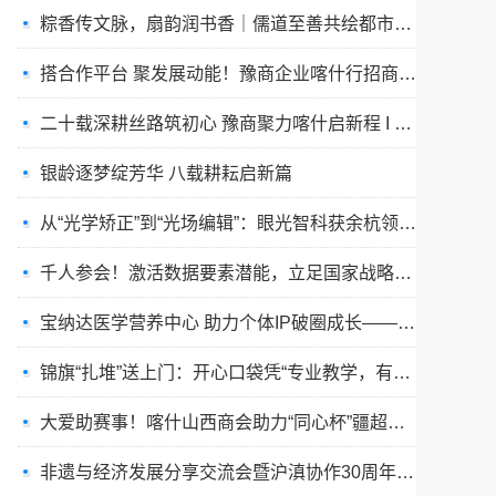
搭合作平台 聚发展动能！豫商企业喀什行招商洽谈活动成功举办
二十载深耕丝路筑初心 豫商聚力喀什启新程 I 喀什河南商会举办二十周年庆典文艺晚会
银龄逐梦绽芳华 八载耕耘启新篇
从“光学矫正”到“光场编辑”：眼光智科获余杭领军人才项目加持，重塑视觉健康产业逻辑
千人参会！激活数据要素潜能，立足国家战略推进数实融合｜数据要素价值化与产业创新大会成功举办
宝纳达医学营养中心 助力个体IP破圈成长—— “真人矩阵互助成军沙龙·上海站”引爆流量新思路
锦旗“扎堆”送上门：开心口袋凭“专业教学，有爱陪伴”赢家长口碑
大爱助赛事！喀什山西商会助力“同心杯”疆超联赛精彩开赛
非遗与经济发展分享交流会暨沪滇协作30周年主题活动在沪举行
非遗与经济发展分享交流会暨沪滇协作30周年主题活动在沪举行