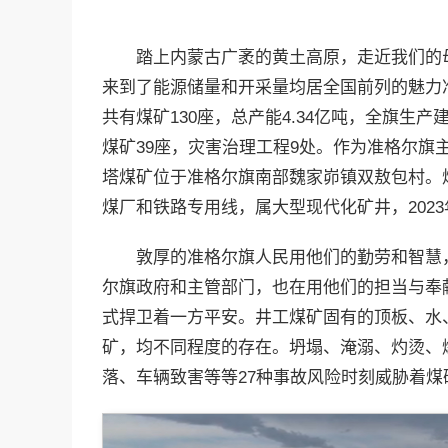
踏上内蒙古广袤的黄土高原，走近我们的
来到了能源储量和开采量均居全国前列的魅力
共有煤矿130座，总产能4.34亿吨，全旗生
煤矿39座，灾害治理工程9处。作为准格尔旗
塔煤矿位于准格尔旗南部魏家峁镇双敖包村。煤
煤厂和铁路专用线，属大型现代化矿井，2023年
敦厚的准格尔旗人民用他们的勤劳和智慧
尔旗政府和主管部门，也在用他们的担当与奉
式捍卫着一方平安。井工煤矿固有的顶板、水
矿，均不同程度的存在。坍塌、淹溺、灼烫、
落、车辆致害等等27种事故风险时刻威胁着