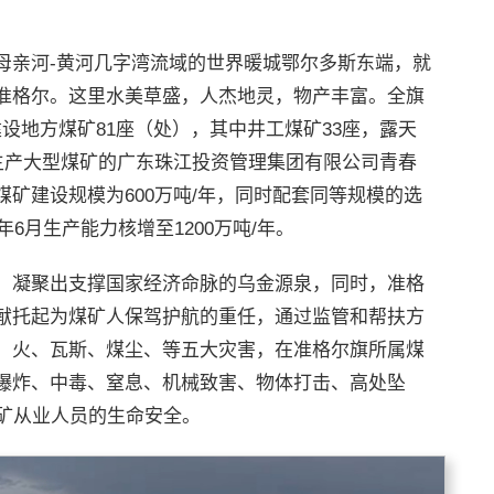
母亲河-黄河几字湾流域的世界暖城鄂尔多斯东端，就
准格尔。这里水美草盛，人杰地灵，物产丰富。全旗
产建设地方煤矿81座（处），其中井工煤矿33座，露天
主产大型煤矿的广东珠江投资管理集团有限公司青春
矿建设规模为600万吨/年，同时配套同等规模的选
6月生产能力核增至1200万吨/年。
，凝聚出支撑国家经济命脉的乌金源泉，同时，准格
献托起为煤矿人保驾护航的重任，通过监管和帮扶方
、火、瓦斯、煤尘、等五大灾害，在准格尔旗所属煤
爆炸、中毒、窒息、机械致害、物体打击、高处坠
煤矿从业人员的生命安全。