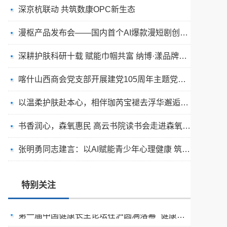
深京杭联动 共筑数康OPC新生态
漫枢产品发布会——国内首个AI爆款漫短剧创作平台发布
深耕护肤科研十载 赋能巾帼共富 纳博·漾品牌峰会在杭州举办 开辟国货美妆公益发展新路径
喀什山西商会党支部开展建党105周年主题党日活动
以温柔护肤赴本心，相伴珈芮宝褪去浮华邂逅纯粹真我
西安入选汽车流通消费改革试点城市名单
书香润心，森氧惠民 高云书院读书会走进森氧优选
传承中医国粹 妙愈偏瘫顽疾I 喀什市团结医院中医馆助偏瘫患者重获行走能力
张明勇同志建言：以AI赋能青少年心理健康 筑牢人口高质量发展底座
当“光场”成为解决方案：一位跨学科实践者重写的视觉健康底层逻辑
喀什石榴花开公益团队携手爱心企业慰问喀什地区体育运动学校篮球队运动健儿
特别关注
第一届中国健康长生论坛在沪圆满落幕 “健康百岁计划”正式启动
粽香传文脉，扇韵润书香｜儒道至善共绘都市富苑美好家风画卷