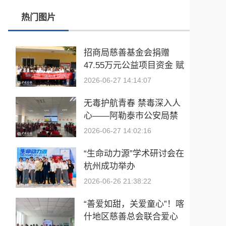
热门图片
2026数据资产赋能实体产业高质量发展峰会暨焕生活热娜思数据产业生态台启动仪式在杭州举行
探索产业协同新模式 钱塘春晖学社走访全景健康 共话 OPC 集群共生共创发展
招商局慈善基金会捐赠
47.55万元公益项目资金 赋
老品牌重焕生机 探索食养新路径 华友汇走访存德春共话产业高质量发展
能喀什市艾格日亚村乡村
2026-06-27 14:14:07
践诺笃行聚合力 锚定目标启新程 I喀什世平农业集团六月目标启动会落幕
文化振兴
无毒护航青春 禁毒深入人
心——阿勒泰市公安局禁
毒大队开展“6·26”国际禁毒
2026-06-27 14:02:16
日主题宣传教育活动
“生命动力源”学术研讨会在
杭州成功举办
2026-06-26 21:38:22
“善爱如甜，关爱童心”！喀
什地区慈善总会联合爱心