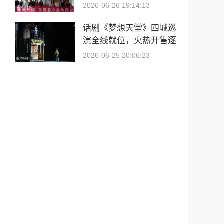
单位赴疏附县儿童福利院
2026-06-26 19:14:13
开展公益捐赠活动
话剧《梦想天堂》四城巡
演全线就位，火热开售逐
梦同行！
2026-06-25 20:06:23