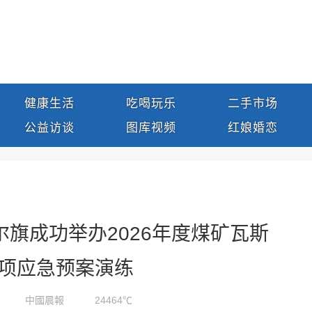
健康生活
吃喝玩乐
二手市场
公益访谈
图库视频
红娘婚恋
格尔旗成功举办2026年度煤矿瓦斯
项应急预案演练
中國晨報
24464℃