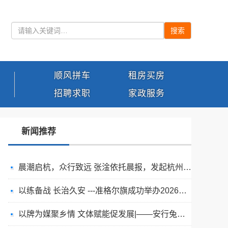
搜索
顺风拼车
租房买房
招聘求职
家政服务
新闻推荐
晨潮启杭，众行致远 张淦依托晨报，发起杭州创业共生社群
以练备战 长治久安 ---准格尔旗成功举办2026年度煤矿瓦斯爆炸事故专项应急预案演练
以牌为媒聚乡情 文体赋能促发展|——安行兔文旅承办“德沃克杯”万商掼通掼牌联谊赛圆满成功