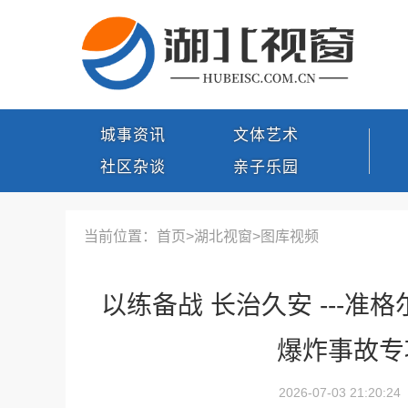
城事资讯
文体艺术
社区杂谈
亲子乐园
当前位置：首页>
湖北视窗
>
图库视频
以练备战 长治久安 ---准
爆炸事故专
2026-07-03 21:20:24