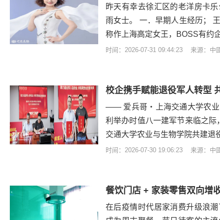
昨天有幸去徐汇区的老洋房卡乐
雨女士。 一．早期人生经历； 
称作上海高定女王，BOSS有约
时间：2026-07-31 09:44:23 来源：
校企携手赋能退役军人转型 
—— 爱兵哥・上海交通大学农
利举办时值八一建军节来临之际，20
交通大学农业与生物学院共建退
时间：2026-07-30 19:06:23 来源：
餐饮门店 + 家装零售双向
在后疫情时代居家消费升级浪潮