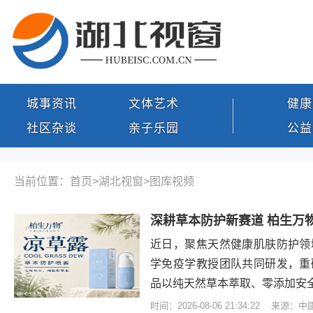
城事资讯
文体艺术
健康
社区杂谈
亲子乐园
公益
当前位置：首页>
湖北视窗
>
图库视频
近日，聚焦天然健康肌肤防护领
学免疫学教授团队共同研发，重
品以纯天然草本萃取、零添加安
时间：2026-08-06 21:34:22 来源：