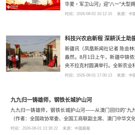
华夏・军卫山河」迎“八一”大型
时间：2026-08-02 10:12:15 来源：
新疆讯（凤凰新闻社记者 陈会林
盎然。8月1日上午，新疆中锦
央不拉克村圆满举行。全新农业
时间：2026-08-01 17:00:13 来源：
九九归一铸雄师，钢铁长城护山河
九九归一铸雄师，钢铁长城护山河——从澳门回归的"九
（作者：全国政协常委、全国工商联副主席、澳门中华文
时间：2026-08-01 13:38:22 来源：中國晨報