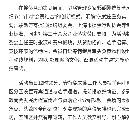
在整体活动策划层面，战略管理专家
郭朝刚
统筹全
细节：针对“会赛结合”的创新模式，明确“仪式庄重务实
调；联动万商掼通掼牌组委会、上海市掼蛋运动协会等
业标准；同步对接三十余家企业落实赞助支持，为活动
委会主任
王时永
深耕赛事板块，从赞助招商、选手招募
竞技环节的流畅性；会员日统筹
何继月
牵头负责物料设
程动线规划，均以“彰显滁商文化、凸显活动主题”为核
归属感。
活动当日12时30分，安行兔文旅工作人员提前两
区分区设置嘉宾通道与选手通道，提前摆放好牌证、参
放商会发展历程宣传片与赞助企业介绍视频；赛场内桌
急点、茶歇区全部到位；晚宴现场的座位安排也已完成最
场，签到区井然有序运转，工作人员微笑引导、耐心解