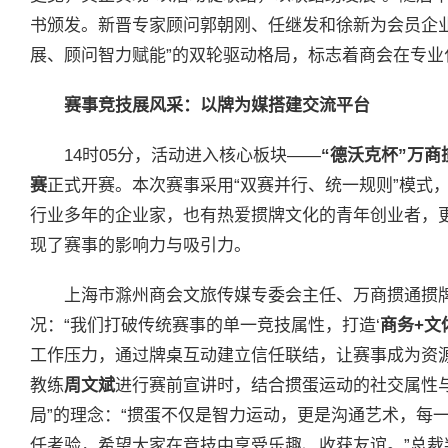
书颁发。新晋专家顾问郭朝刚、任继发和徐新为会员企
展、顾问智力赋能”的双轮驱动格局，标志着商会在专业
赛事竞技展风采：以牌为媒搭建交流平台
14时05分，活动进入核心板块——
“德沃克杯”万
赛
正式开赛。本次赛事采用“双赛并行、统一规则”模式，
行业多年的企业家，也有热爱掼牌文化的青年创业者，
现了赛事的影响力与吸引力。
上海市滁州商会文旅传媒专委会主任、万商掼通掼
况：“我们打破传统赛事的单一竞技属性，打造‘
商务+文
工作压力，通过牌桌互动建立信任联结，让赛事成为资源
教练
周文斌
进行赛前宣讲时，结合掼蛋运动的社交属性
局”的理念：“掼蛋不仅是智力运动，更是沟通艺术，每
任考验，希望大家在竞技中享受乐趣、收获友谊。”总裁