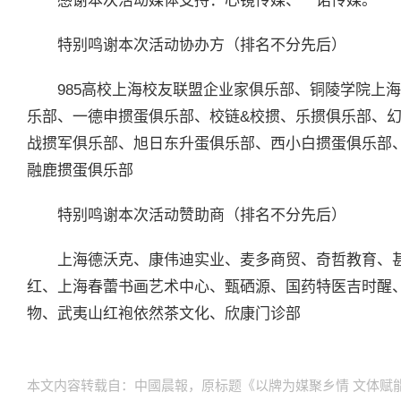
感谢本次活动媒体支持：心镜传媒、一诺传媒。
特别鸣谢本次活动协办方（排名不分先后）
985高校上海校友联盟企业家俱乐部、铜陵学院上
乐部、一德申掼蛋俱乐部、校链&校掼、乐掼俱乐部、
战掼军俱乐部、旭日东升蛋俱乐部、西小白掼蛋俱乐部
融鹿掼蛋俱乐部
特别鸣谢本次活动赞助商（排名不分先后）
上海德沃克、康伟迪实业、麦多商贸、奇哲教育、
红、上海春蕾书画艺术中心、甄硒源、国药特医吉时醒
物、武夷山红袍依然茶文化、欣康门诊部
本文内容转载自：中國晨報，原标题《以牌为媒聚乡情 文体赋能