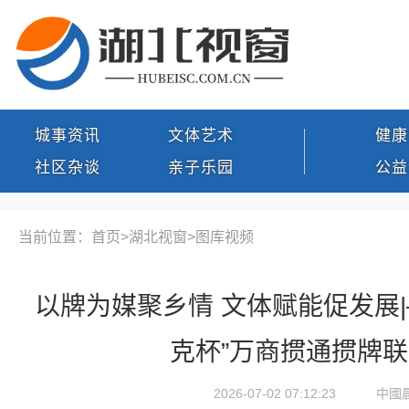
城事资讯
文体艺术
健康
社区杂谈
亲子乐园
公益
当前位置：首页>
湖北视窗
>
图库视频
以牌为媒聚乡情 文体赋能促发展
克杯”万商掼通掼牌
2026-07-02 07:12:23
中國