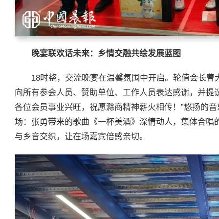
晚宴联欢话未来：乡情交融共绘发展蓝图
18时整，交流晚宴在温馨氛围中开启。轮值会长曹
向所有参会人员、赞助单位、工作人员表达感谢，并提
各位会员事业兴旺，祝愿滁商精神薪火相传！”悠扬的
场：张勇带来的歌曲《一杯美酒》深情动人，集体合唱
与乡音交织，让在场嘉宾倍感亲切。