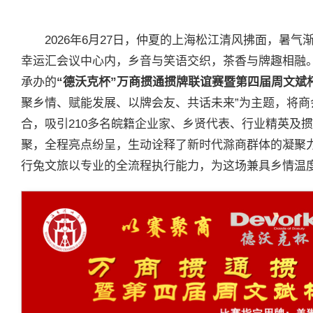
2026年6月27日，仲夏的上海松江清风拂面，暑气
幸运汇会议中心内，乡音与笑语交织，茶香与牌趣相融
承办的
“德沃克杯”万商掼通掼牌联谊赛
暨第四届周文斌
聚乡情、赋能发展、以牌会友、共话未来”为主题，将
合，吸引210多名皖籍企业家、乡贤代表、行业精英及
聚，全程亮点纷呈，生动诠释了新时代滁商群体的凝聚
行兔文旅以专业的全流程执行能力，为这场兼具乡情温