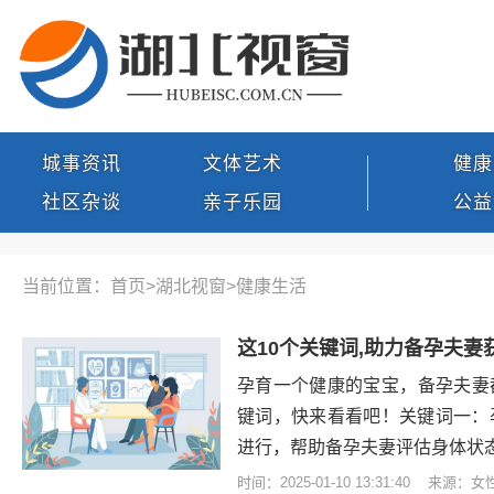
城事资讯
文体艺术
健康
社区杂谈
亲子乐园
公益
当前位置：首页>
湖北视窗
>
健康生活
这10个关键词,助力备孕夫
孕育一个健康的宝宝，备孕夫妻
键词，快来看看吧！关键词一：
进行，帮助备孕夫妻评估身体状
时间：2025-01-10 13:31:40 来