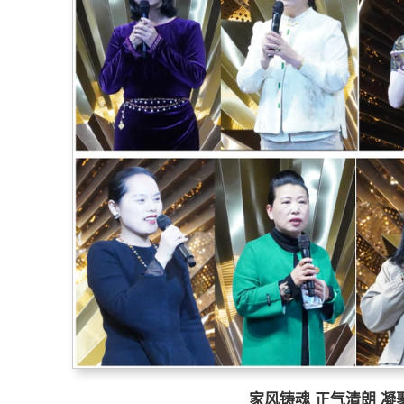
家风铸魂 正气清朗 凝