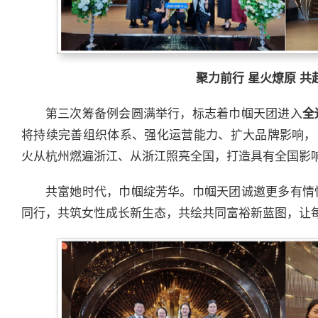
聚力前行 星火燎原 共
第三次筹备例会圆满举行，标志着巾帼天团进入
全
将持续完善组织体系、强化运营能力、扩大品牌影响，
火从杭州燃遍浙江、从浙江照亮全国，打造具有全国影
共富她时代，巾帼绽芳华。巾帼天团诚邀更多有情
同行，共筑女性成长新生态，共绘共同富裕新蓝图，让