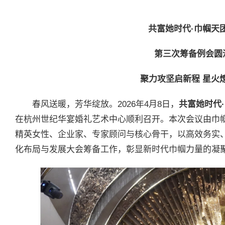
共富她时代
·
巾帼天
第三次筹备例会圆
聚力攻坚启新程 星火
春风送暖，芳华绽放。2026年4月8日，
共富她时代
·
在杭州世纪华宴婚礼艺术中心顺利召开。本次会议由巾
精英女性、企业家、专家顾问与核心骨干，以高效务实
化布局与发展大会筹备工作，彰显新时代巾帼力量的凝