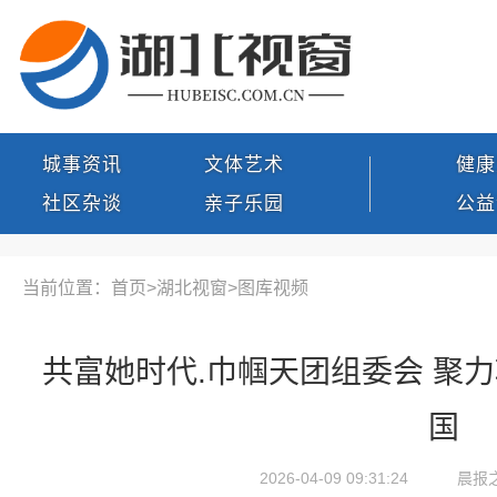
城事资讯
文体艺术
健康
社区杂谈
亲子乐园
公益
当前位置：首页>
湖北视窗
>
图库视频
共富她时代.巾帼天团组委会 聚
国
2026-04-09 09:31:24
晨报