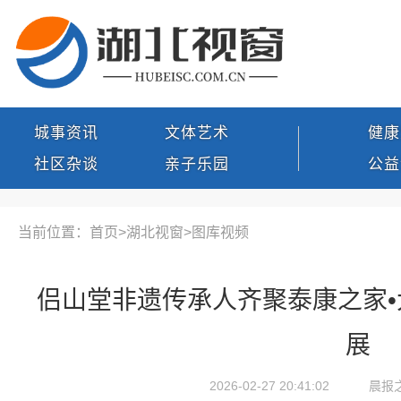
城事资讯
文体艺术
健康
社区杂谈
亲子乐园
公益
当前位置：首页>
湖北视窗
>
图库视频
侣山堂非遗传承人齐聚泰康之家•
展
2026-02-27 20:41:02
晨报