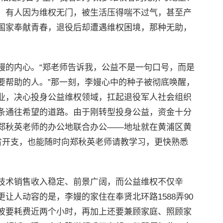
；有人因为维权无门，被生活压得喘不过气，甚至产
国家奉献青春，退役后却遭遇维权困境，那种无助，
嫚的内心。“郑老师告诉我，公益不是一句口号，而是
要帮助的人。”那一刻，李嫚心中的种子被彻底唤醒，
业，决心投身公益维权领域，扛起退役军人社会组织
条通往希望的道路。由于刚转型投身公益，资金十分
郑秋英老师的办公地联合办公——地址就在黄浦区黄
省开支，也能随时向郑秋英老师请教学习，更快熟悉
技术销售收入稳定、前景广阔，而公益维权不仅辛
让人动容的是，李嫚的家住在奉贤北环路1588弄90
波要耗费近两个小时，再加上还要兼顾家庭、照顾家