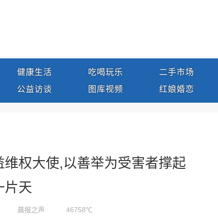
健康生活
吃喝玩乐
二手市场
公益访谈
图库视频
红娘婚恋
益维权大使,以善举为受害者撑起
一片天
晨报之声
46758℃