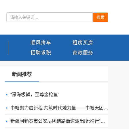
搜索
顺风拼车
租房买房
招聘求职
家政服务
新闻推荐
“深海极鲜，至尊金枪鱼”
巾帼聚力启新程 共筑时代她力量——巾帼天团第四次组委会筹备会圆满举办
新疆阿勒泰市公安局团结路街道派出所:推行“五步”工作法 打造新时代“枫”景线