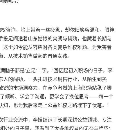
李嫚照片）
维权咨询，脸上带着一丝疲惫，却依旧笑容温和，眼神
手投足间透着山东姑娘的爽朗与韧劲，也藏着长期与
，这个如今能从容应对各类复杂维权难题、为受害者
海、从技术销售做起的普通女孩。
满脑子都是‘立足’二字。”回忆起初入职场的日子，李
东人的闯劲，一头扎进技术销售行业，从陌生到熟
敏锐的市场洞察力，在竞争激烈的上海职场站稳了脚
会了倾听、学会了沟通，更学会了换位思考——每一个
认知，也为我后来走上公益维权之路埋下了伏笔。”
次行业交流中，李嫚结识了长期深耕公益领域、专注
师相处的日子里，我看到了太多维权者的无奈与绝望：