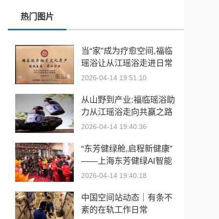
热门图片
春训砺警展风采 比武竞技淬精兵—阿勒泰市公安局举行春训队列会操比武活动
张雪峰事件和慢病逆转抗衰运动健康
当“家”成为疗愈空间,福临
瑶浴让从江瑶浴走进日常
玉中有大千——中国工艺美术大师袁嘉骐和他的琢玉人生
生活
2026-04-14 19:51:10
​2026亚洲夫人国际大赛发布会在浙江建德成功举行
从山野到产业:福临瑶浴助
乡情聚势筑生态 AI创富启新程|老乡驿站3·29创业峰会圆满落幕
力从江瑶浴走向共赢之路
2026-04-14 19:40:36
從“建國方略”到“十五五”的偉大跨越 獻給孫中山誕辰160周年暨鄭麗文訪陸
“东芳健绿舱,启程新健康”
——上海东芳健绿AI智能
养身舱品牌发布会圆满成
2026-04-14 19:40:18
功
中国空间站动态｜有条不
紊的在轨工作日常