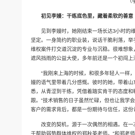
（
初见李嫚：干练底色里，藏着柔软的善意
见到李嫚时，她刚结束一场长达3小时的
坚定。一身简约的职业装，说话干脆利落，举
维权案件打交道沉淀的专业与沉稳。很难想象
遮风挡雨的公益大使，多年前还是一个初闯上
“我刚来上海的时候，和很多年轻人一样，
嫚的语气里带着几分感慨。彼时的她，带着山
悉，从青涩到干练，凭借着踏实肯干的态度和
跟。“技术销售的日子虽然忙碌，但也让我学
客户的需求背后，都是一份期待与信任，这份
改变的契机，源于一次偶然的相遇。在一
于帮助弱势群体维权的郑秋英老师。“和郑老