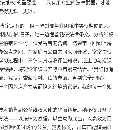
依法维权”的重要性——只有用专业的法律武器，才能
走得更稳、更远。
累肯定是有的，但一想到那些在困境中等待帮助的人，
法制内训的日子，她一边埋首钻研法律条文、分析维权
生怕错过任何一位受害者的咨询。结束学习回到上海
办公点之间，在家庭与公益之间来回奔波，常常忙得
学习过程中，不仅认真吸收课堂知识，还主动与授课
操经验，将理论知识与实际应用紧密结合。“我记得有
款，我反复查阅资料、请教老师，直到完全理解为
一个因为房产拍卖而陷入绝境的家庭，我的每一个知
技术销售到公益维权大使的华丽转身。她不仅具备了
方法——以法律为依据，以善意为底色，以高效为目
做那种‘走过场’的公益，我要做的，是真正能解决问