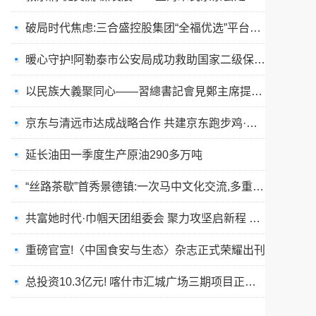
破局时代焦虑:三合盛控股集团“全福优选”平台正式启航
暖心守护!阿勒泰市公安局成功救助国家二级保护动物黑鸢
以民族大義聚同心——習總書記會見鄭主席提出兩岸關系四點重要意見
京东与清远市达成战略合作 共建京东跑步鸡·清远鸡标准体系
延长油田一季度生产原油290多万吨
“丝路茶歇”首秀景德镇:一次马中文化交流,多重收获与回响
共富她时代·巾帼天团组委会 聚力攻坚启新程 星火燎原耀全国
重磅官宣!〈中国食安与生态〉杂志正式荣耀出刊
总投资10.3亿元! 喀什市汇城广场三期项目正式开工
“丝路茶歇”架起友谊桥:马耳他马尔萨斯卡拉市友城代表团访问景德镇