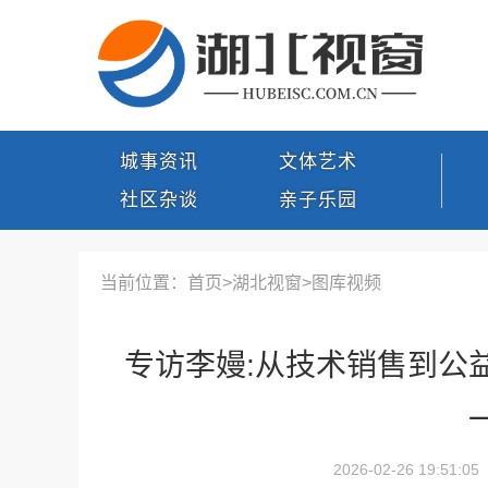
城事资讯
文体艺术
社区杂谈
亲子乐园
当前位置：首页>
湖北视窗
>
图库视频
专访李嫚:从技术销售到公
2026-02-26 19:51:05