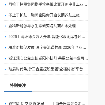
阿拉丁控股集团携手埃塞俄比亚开创中非工业农业合作新篇章
不止于护肤，珈芮宝陪你开启长期养肤之旅
嘉科新能源与水生态研究院共商AI水处理
2026上海环博会盛大开幕:智能化浪潮席卷环保产业
精准对接促发展 深度交流谋共赢 2026年企业投融资交流活动第二期圆满举行
浙江观心公益走访咸阳小桔灯 共探公益事业可持续发展新路径
破局时代焦虑:三合盛控股集团“全福优选”平台正式启航
天空实业与香港理工大学筹建载人通航飞机研究院
绿动珠城 向淮而生 ——安徽淮海园林绿化工程有限公司发展纪实
特别关注
深学细悟四点重要讲话精神 以实干推动两岸融合发展
叙宗情 促交流 谋发展——上海朱氏宗亲会走进上海晨烨家具有限公司