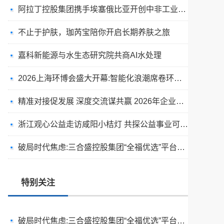
阿拉丁控股集团携手埃塞俄比亚开创中非工业农业合作新篇章
不止于护肤，珈芮宝陪你开启长期养肤之旅
嘉科新能源与水生态研究院共商AI水处理
2026上海环博会盛大开幕:智能化浪潮席卷环保产业
精准对接促发展 深度交流谋共赢 2026年企业投融资交流活动第二期圆满举行
天空实业与香港理工大学筹建载人通航飞机研究院
浙江观心公益走访咸阳小桔灯 共探公益事业可持续发展新路径
绿动珠城 向淮而生 ——安徽淮海园林绿化工程有限公司发展纪实
破局时代焦虑:三合盛控股集团“全福优选”平台正式启航
深学细悟四点重要讲话精神 以实干推动两岸融合发展
特别关注
叙宗情 促交流 谋发展——上海朱氏宗亲会走进上海晨烨家具有限公司
破局时代焦虑:三合盛控股集团“全福优选”平台正式启航