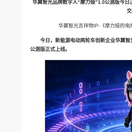
华翼智光品牌数字人“摩力娅”
1.0
公测版
今日
交
华翼智光吉祥物IP-《摩力娅的
今日，新能源电动
两轮
车创新企业华翼智
公测版
正式上线。