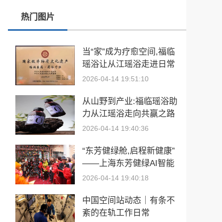
张雪峰事件和慢病逆转抗衰运动健康
热门图片
玉中有大千——中国工艺美术大师袁嘉骐和他的琢玉人生
当“家”成为疗愈空间,福临
​2026亚洲夫人国际大赛发布会在浙江建德成功举行
瑶浴让从江瑶浴走进日常
生活
乡情聚势筑生态 AI创富启新程|老乡驿站3·29创业峰会圆满落幕
2026-04-14 19:51:10
從“建國方略”到“十五五”的偉大跨越 獻給孫中山誕辰160周年暨鄭麗文訪陸
从山野到产业:福临瑶浴助
力从江瑶浴走向共赢之路
2026-04-14 19:40:36
“东芳健绿舱,启程新健康”
——上海东芳健绿AI智能
养身舱品牌发布会圆满成
2026-04-14 19:40:18
功
中国空间站动态｜有条不
紊的在轨工作日常