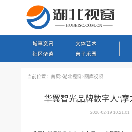
城事资讯
文体艺术
社区杂谈
亲子乐园
当前位置：首页>
湖北视窗
>
图库视频
华翼智光品牌数字人“摩力
2026-02-19 10:21:01