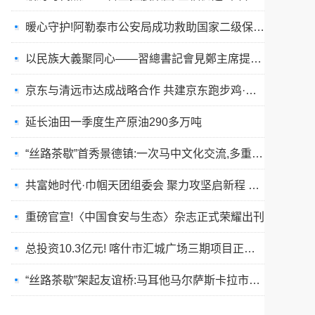
暖心守护!阿勒泰市公安局成功救助国家二级保护动物黑鸢
以民族大義聚同心——習總書記會見鄭主席提出兩岸關系四點重要意見
京东与清远市达成战略合作 共建京东跑步鸡·清远鸡标准体系
延长油田一季度生产原油290多万吨
“丝路茶歇”首秀景德镇:一次马中文化交流,多重收获与回响
共富她时代·巾帼天团组委会 聚力攻坚启新程 星火燎原耀全国
重磅官宣!〈中国食安与生态〉杂志正式荣耀出刊
总投资10.3亿元! 喀什市汇城广场三期项目正式开工
“丝路茶歇”架起友谊桥:马耳他马尔萨斯卡拉市友城代表团访问景德镇
春训砺警展风采 比武竞技淬精兵—阿勒泰市公安局举行春训队列会操比武活动