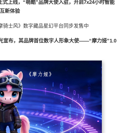
正式上线，“萌酷”品牌大使入驻，开启
7x24
小时智能
互新体验
电摩骑士风》数字藏品星幻平台同步发售中
光宣布，其品牌首位数字
人
形象大使——“摩力娅”
1.0