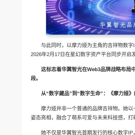
与此同时，以摩力娅为主角的吉祥物数字
2026年2月17日在星幻数字资产平台同步开启
这标志着华翼智光在
Web3
品牌战略布局
段。
从“数字藏品”到“数字生命”：
《
摩力娅
》
摩力娅并非一个普通的品牌吉祥物。她以
姿态亮相，融合了萌系可爱与未来科技感，打
她不仅是华翼智光首期发行的核心数字I