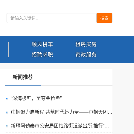
搜索
顺风拼车
租房买房
招聘求职
家政服务
新闻推荐
“深海极鲜，至尊金枪鱼”
巾帼聚力启新程 共筑时代她力量——巾帼天团第四次组委会筹备会圆满举办
新疆阿勒泰市公安局团结路街道派出所:推行“五步”工作法 打造新时代“枫”景线