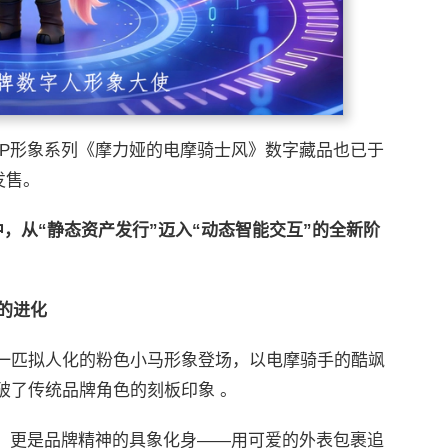
IP形象系列《摩力娅的电摩骑士风》数字藏品也已于
发售。
中，从
“静态资产发行”
迈入
“动态智能交互”
的全新阶
的进化
一匹拟人化的粉色小马形象登场，以电摩骑手的酷飒
破了传统品牌角色的刻板印象 。
P，更是品牌精神的具象化身——用可爱的外表包裹追