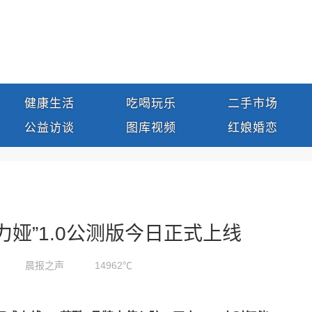
健康生活
吃喝玩乐
二手市场
公益访谈
图库视频
红娘婚恋
娅”1.0公测版今日正式上线
晨报之声
14962℃