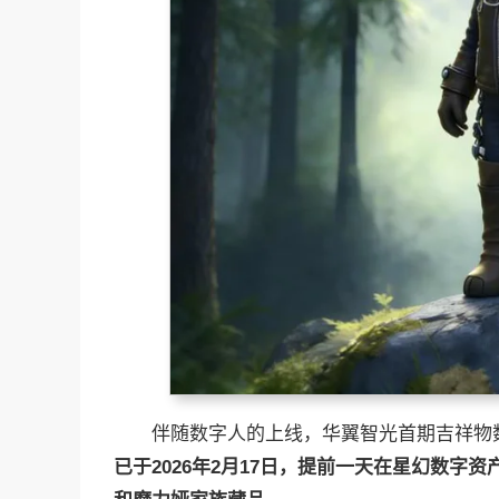
伴随数字人的上线，华翼智光首期吉祥物数
已于
2026
年
2
月
17
日，提前一天
在星幻数字资