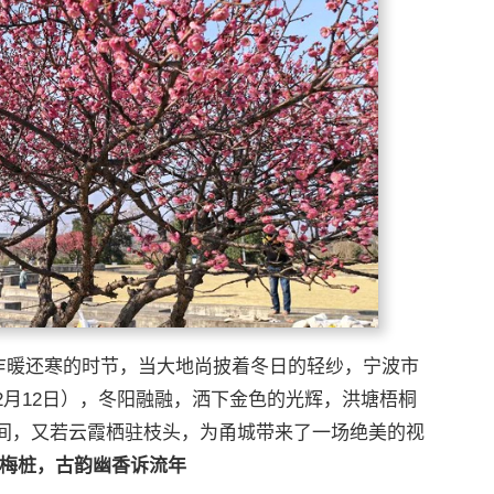
在乍暖还寒的时节，当大地尚披着冬日的轻纱，宁波市
月12日），冬阳融融，洒下金色的光辉，洪塘梧桐
间，又若云霞栖驻枝头，为甬城带来了一场绝美的视
梅桩，古韵幽香诉流年