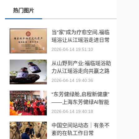
张雪峰事件和慢病逆转抗衰运动健康
热门图片
玉中有大千——中国工艺美术大师袁嘉骐和他的琢玉人生
当“家”成为疗愈空间,福临
​2026亚洲夫人国际大赛发布会在浙江建德成功举行
瑶浴让从江瑶浴走进日常
生活
乡情聚势筑生态 AI创富启新程|老乡驿站3·29创业峰会圆满落幕
2026-04-14 19:51:10
從“建國方略”到“十五五”的偉大跨越 獻給孫中山誕辰160周年暨鄭麗文訪陸
从山野到产业:福临瑶浴助
力从江瑶浴走向共赢之路
2026-04-14 19:40:36
“东芳健绿舱,启程新健康”
——上海东芳健绿AI智能
养身舱品牌发布会圆满成
2026-04-14 19:40:18
功
中国空间站动态｜有条不
紊的在轨工作日常