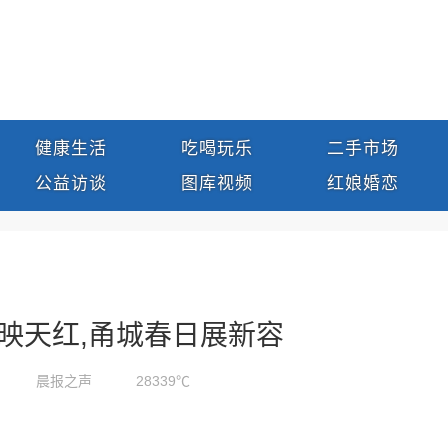
健康生活
吃喝玩乐
二手市场
公益访谈
图库视频
红娘婚恋
映天红,甬城春日展新容
晨报之声
28339℃