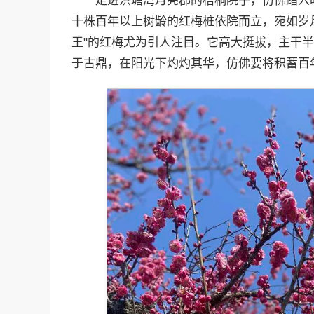
走进洪塘湾月亮郡的梧桐院子，仿佛踏入
十株百年以上树龄的红梅桩依院而立，宛如岁
王"的红梅尤为引人注目。它高大挺拔，主干
于古鼎，在阳光下灼灼其华，仿佛要将积蓄百