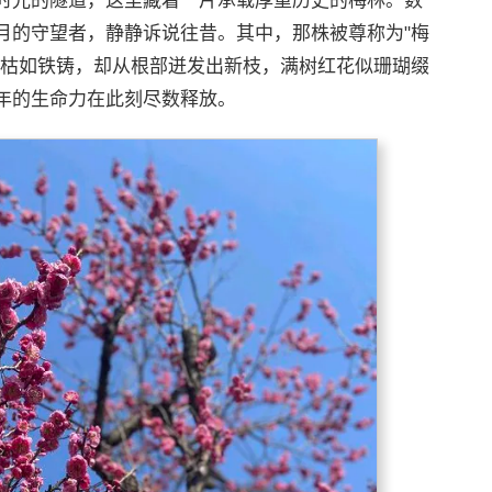
时光的隧道，这里藏着一片承载厚重历史的梅林。数
月的守望者，静静诉说往昔。其中，那株被尊称为"梅
半枯如铁铸，却从根部迸发出新枝，满树红花似珊瑚缀
年的生命力在此刻尽数释放。