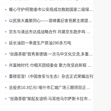
暖心守护!阿勒泰市公安局成功救助国家二级保护动物黑鸢
以民族大義聚同心——習總書記會見鄭主席提出兩岸關系四點重要意見
京东与清远市达成战略合作 共建京东跑步鸡·清远鸡标准体系
延长油田一季度生产原油290多万吨
“丝路茶歇”首秀景德镇:一次马中文化交流,多重收获与回响
共富她时代·巾帼天团组委会 聚力攻坚启新程 星火燎原耀全国
重磅官宣!〈中国食安与生态〉杂志正式荣耀出刊
总投资10.3亿元! 喀什市汇城广场三期项目正式开工
“丝路茶歇”架起友谊桥:马耳他马尔萨斯卡拉市友城代表团访问景德镇
春训砺警展风采 比武竞技淬精兵—阿勒泰市公安局举行春训队列会操比武活动