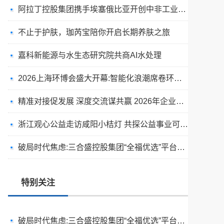
阿拉丁控股集团携手埃塞俄比亚开创中非工业农业合作新篇章
不止于护肤，珈芮宝陪你开启长期养肤之旅
嘉科新能源与水生态研究院共商AI水处理
2026上海环博会盛大开幕:智能化浪潮席卷环保产业
精准对接促发展 深度交流谋共赢 2026年企业投融资交流活动第二期圆满举行
天空实业与香港理工大学筹建载人通航飞机研究院
浙江观心公益走访咸阳小桔灯 共探公益事业可持续发展新路径
绿动珠城 向淮而生 ——安徽淮海园林绿化工程有限公司发展纪实
破局时代焦虑:三合盛控股集团“全福优选”平台正式启航
深学细悟四点重要讲话精神 以实干推动两岸融合发展
特别关注
叙宗情 促交流 谋发展——上海朱氏宗亲会走进上海晨烨家具有限公司
破局时代焦虑:三合盛控股集团“全福优选”平台正式启航