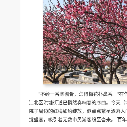
"不经一番寒彻骨，怎得梅花扑鼻香。"
江北区洪塘街道已悄然奏响春的序曲。今天（2
院子周边的红梅如约绽放，似点点繁星洒落人
觉盛宴，吸引着无数市民游客纷至沓来。
百年