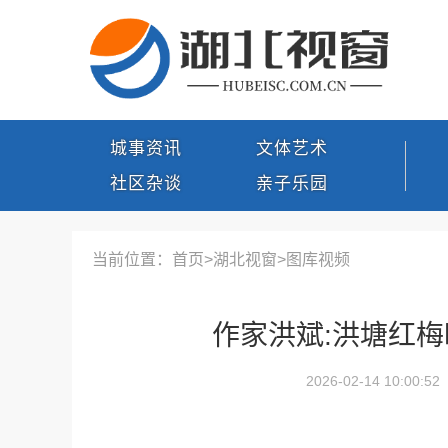
城事资讯
文体艺术
社区杂谈
亲子乐园
当前位置：首页>
湖北视窗
>
图库视频
作家洪斌:洪塘红梅
2026-02-14 10:00:52