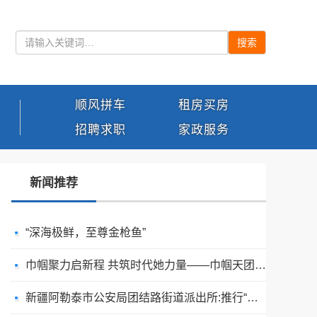
搜索
顺风拼车
租房买房
招聘求职
家政服务
新闻推荐
“深海极鲜，至尊金枪鱼”
巾帼聚力启新程 共筑时代她力量——巾帼天团第四次组委会筹备会圆满举办
新疆阿勒泰市公安局团结路街道派出所:推行“五步”工作法 打造新时代“枫”景线