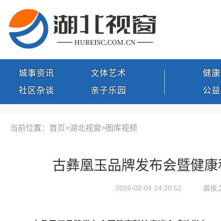
城事资讯
文体艺术
健康
社区杂谈
亲子乐园
公益
当前位置：首页>
湖北视窗
>
图库视频
古彝凰玉品牌发布会暨健康
2026-02-04 14:20:52
晨报