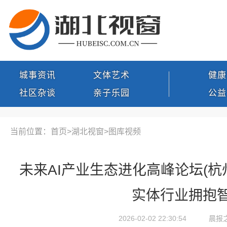
城事资讯
文体艺术
健康
社区杂谈
亲子乐园
公益
当前位置：首页>
湖北视窗
>
图库视频
未来AI产业生态进化高峰论坛(杭
实体行业拥抱
2026-02-02 22:30:54
晨报