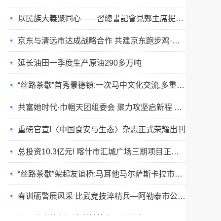
以民族大義聚同心——習總書記會見鄭主席提出兩岸關系四點重要意見
京东与清远市达成战略合作 共建京东跑步鸡·清远鸡标准体系
延长油田一季度生产原油290多万吨
“丝路茶歇”首秀景德镇:一次马中文化交流,多重收获与回响
共富她时代·巾帼天团组委会 聚力攻坚启新程 星火燎原耀全国
重磅官宣!〈中国食安与生态〉杂志正式荣耀出刊
总投资10.3亿元! 喀什市汇城广场三期项目正式开工
“丝路茶歇”架起友谊桥:马耳他马尔萨斯卡拉市友城代表团访问景德镇
春训砺警展风采 比武竞技淬精兵—阿勒泰市公安局举行春训队列会操比武活动
张雪峰事件和慢病逆转抗衰运动健康