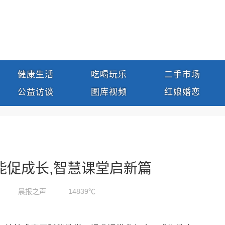
健康生活
吃喝玩乐
二手市场
公益访谈
图库视频
红娘婚恋
能促成长,智慧课堂启新篇
晨报之声
14839℃