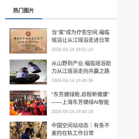
热门图片
玉中有大千——中国工艺美术大师袁嘉骐和他的琢玉人生
​2026亚洲夫人国际大赛发布会在浙江建德成功举行
当“家”成为疗愈空间,福临
瑶浴让从江瑶浴走进日常
乡情聚势筑生态 AI创富启新程|老乡驿站3·29创业峰会圆满落幕
生活
2026-04-14 19:51:10
從“建國方略”到“十五五”的偉大跨越 獻給孫中山誕辰160周年暨鄭麗文訪陸
从山野到产业:福临瑶浴助
力从江瑶浴走向共赢之路
2026-04-14 19:40:36
“东芳健绿舱,启程新健康”
——上海东芳健绿AI智能
养身舱品牌发布会圆满成
2026-04-14 19:40:18
功
中国空间站动态｜有条不
紊的在轨工作日常