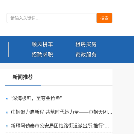
搜索
顺风拼车
租房买房
招聘求职
家政服务
新闻推荐
“深海极鲜，至尊金枪鱼”
巾帼聚力启新程 共筑时代她力量——巾帼天团第四次组委会筹备会圆满举办
新疆阿勒泰市公安局团结路街道派出所:推行“五步”工作法 打造新时代“枫”景线