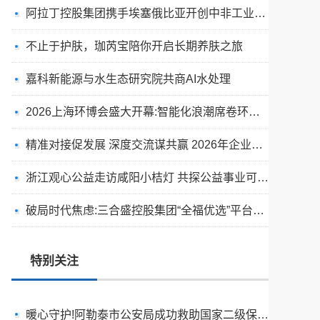
阿拉丁控股集团携手埃塞俄比亚开创中非工业农业合作新篇章
不止于护肤，珈芮宝陪你开启长期养肤之旅
嘉科新能源与水生态研究院共商AI水处理
2026上海环博会盛大开幕:智能化浪潮席卷环保产业
精准对接促发展 深度交流谋共赢 2026年企业投融资交流活动第二期圆满举行
天空实业与香港理工大学筹建载人通航飞机研究院
浙江观心公益走访咸阳小桔灯 共探公益事业可持续发展新路径
绿动珠城 向淮而生 ——安徽淮海园林绿化工程有限公司发展纪实
破局时代焦虑:三合盛控股集团“全福优选”平台正式启航
深学细悟四点重要讲话精神 以实干推动两岸融合发展
叙宗情 促交流 谋发展——上海朱氏宗亲会走进上海晨烨家具有限公司
特别关注
破局时代焦虑:三合盛控股集团“全福优选”平台正式启航
暖心守护!阿勒泰市公安局成功救助国家二级保护动物黑鸢