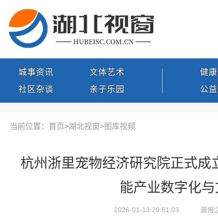
城事资讯
文体艺术
健康
社区杂谈
亲子乐园
公益
当前位置：首页>
湖北视窗
>
图库视频
杭州浙里宠物经济研究院正式成立
能产业数字化与
2026-01-13 20:51:03
晨报