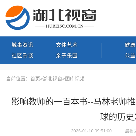
城事资讯
文体艺术
健康
社区杂谈
亲子乐园
公益
当前位置：首页>
湖北视窗
>
图库视频
影响教师的一百本书--马林老师
球的历史
2026-01-10 09:51:00
晨报