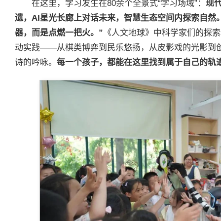
在这里，学习发生在80余个全景式“学习场域”：
现
遗，AI星光长廊上对话未来，智慧生态空间内探索自然
器，而是点燃一把火。”
《人文地球》中科学家们的探索精
动实践——从棋类博弈到民乐悠扬，从皮影戏的光影到
诗的吟咏。
每一个孩子，都能在这里找到属于自己的轨