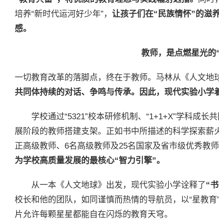
培养“新时代运河好少年”，
让孩子们在“民族情怀”的滋
感。
教师，是点燃星光的“
一切教育改革的落脚点，终在于教师。马林从《人文地
共同体持续的对话、争鸣与传承。因此，现代实验小学着
学校通过“5321”校本研修机制、“1+1+X”学科成
展阶段的教师搭建支架。正如书中所描述的科学探索薪火
正高级教师、6名高级教师及25名国家及省市级优秀教师
为学校高质量发展的最核心“智力引擎”。
从一本《人文地球》出发，现代实验小学诠释了
“
校长和他的团队，如同谨慎而热情的导航员，以“星教育
片允许每颗星星都能自在闪烁的教育天穹。