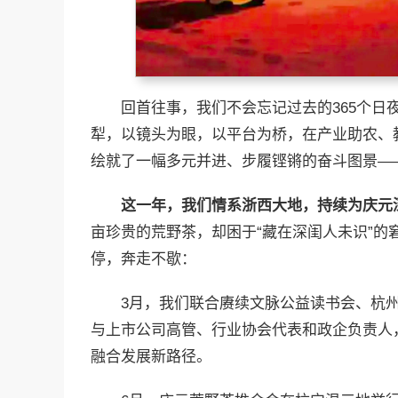
回首往事，我们不会忘记过去的365个日
犁，以镜头为眼，以平台为桥，在产业助农、
绘就了一幅多元并进、步履铿锵的奋斗图景—
这一年，我们情系浙西大地，持续为庆元
亩珍贵的荒野茶，却困于“藏在深闺人未识”的
停，奔走不歇：
3月，我们联合赓续文脉公益读书会、杭州
与上市公司高管、行业协会代表和政企负责人，
融合发展新路径。