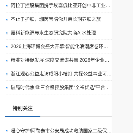
阿拉丁控股集团携手埃塞俄比亚开创中非工业农业合作新篇章
不止于护肤，珈芮宝陪你开启长期养肤之旅
嘉科新能源与水生态研究院共商AI水处理
2026上海环博会盛大开幕:智能化浪潮席卷环保产业
天空实业与香港理工大学筹建载人通航飞机研究院
精准对接促发展 深度交流谋共赢 2026年企业投融资交流活动第二期圆满举行
绿动珠城 向淮而生 ——安徽淮海园林绿化工程有限公司发展纪实
浙江观心公益走访咸阳小桔灯 共探公益事业可持续发展新路径
深学细悟四点重要讲话精神 以实干推动两岸融合发展
破局时代焦虑:三合盛控股集团“全福优选”平台正式启航
叙宗情 促交流 谋发展——上海朱氏宗亲会走进上海晨烨家具有限公司
破局时代焦虑:三合盛控股集团“全福优选”平台正式启航
特别关注
暖心守护!阿勒泰市公安局成功救助国家二级保护动物黑鸢
以民族大義聚同心——習總書記會見鄭主席提出兩岸關系四點重要意見