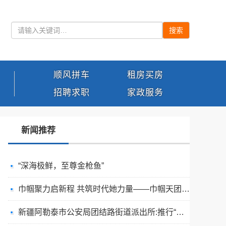
搜索
顺风拼车
租房买房
招聘求职
家政服务
新闻推荐
“深海极鲜，至尊金枪鱼”
巾帼聚力启新程 共筑时代她力量——巾帼天团第四次组委会筹备会圆满举办
新疆阿勒泰市公安局团结路街道派出所:推行“五步”工作法 打造新时代“枫”景线