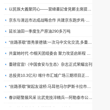
京东与清远市达成战略合作 共建京东跑步鸡·清远鸡标准体系
延长油田一季度生产原油290多万吨
“丝路茶歇”首秀景德镇:一次马中文化交流,多重收获与回响
共富她时代·巾帼天团组委会 聚力攻坚启新程 星火燎原耀全国
重磅官宣!〈中国食安与生态〉杂志正式荣耀出刊
总投资10.3亿元! 喀什市汇城广场三期项目正式开工
“丝路茶歇”架起友谊桥:马耳他马尔萨斯卡拉市友城代表团访问景德镇
春训砺警展风采 比武竞技淬精兵—阿勒泰市公安局举行春训队列会操比武活动
张雪峰事件和慢病逆转抗衰运动健康
玉中有大千——中国工艺美术大师袁嘉骐和他的琢玉人生