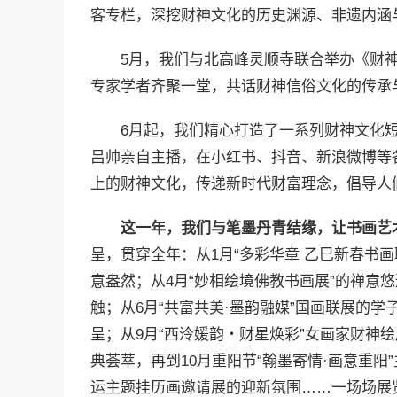
客专栏，深挖财神文化的历史渊源、非遗内涵
5月，我们与北高峰灵顺寺联合举办《财
专家学者齐聚一堂，共话财神信俗文化的传承
6月起，我们精心打造了一系列财神文化
吕帅亲自主播，在小红书、抖音、新浪微博等
上的财神文化，传递新时代财富理念，倡导人
这一年，我们与笔墨丹青结缘，让书画艺
呈，贯穿全年：从1月“多彩华章 乙巳新春书画
意盎然；从4月“妙相绘境佛教书画展”的禅意悠
触；从6月“共富共美·墨韵融媒”国画联展的学
呈；从9月“西泠媛韵・财星焕彩”女画家财神
典荟萃，再到10月重阳节“翰墨寄情·画意重阳”
运主题挂历画邀请展的迎新氛围……一场场展