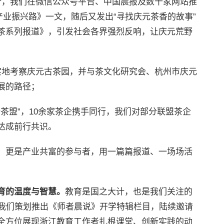
行，我们在微信公众号平台、中国晨报及数十家网站推
产业振兴路》一文，随后又发出“寻找庆元茶香的故事”
茶系列报道》，引发社会各界强烈反响，让庆元荒野
实地考察庆元古茶园，并与茶文化研究会、杭州市庆元
展的路径；
野茶盟”，10余家茶企携手同行，我们对部分联盟茶企
达成前行共识。
，更是产业共富的参与者，用一篇篇报道、一场场活
育的温度与智慧。
教育是国之大计，也是我们关注的
，我们策划推出《师者晨说》开学特辑栏目，陆续邀请
全方位展现浙江教育工作者扎根课堂、创新实践的动