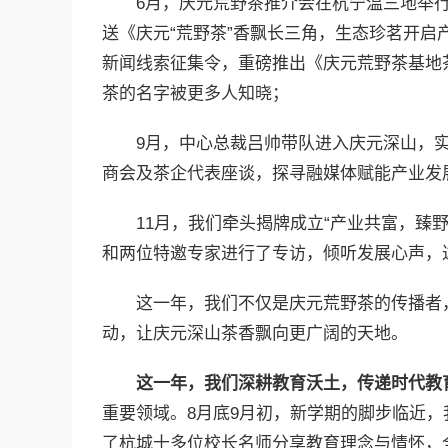
6月，庆元荒野茶推介会在杭宁温三地举
送《庆元“荒野茶”香飘长三角，生态珍茗开启
新闻线索征集令，重磅推出《庆元荒野茶基地
茶的名字被更多人知晓；
9月，中心总裁吕帅带队进入庆元深山，
商会及茶企代表座谈，探寻融媒体赋能产业发
11月，我们牵头揭牌成立“产业共富，臻
和两位特邀专家进行了专访，倾听发展心声，
这一年，我们不仅是庆元荒野茶的传播者
动，让庆元深山茶香飘向更广阔的天地。
这一年，我们深耕教育沃土，传递时代教
重要领域。8月底9月初，新学期的脚步临近
了杭城十多位校长名师分享教育理念与情怀，