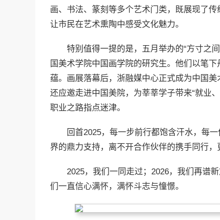
画、书法、篆刻等多个艺术门类，既展现了传
让市民在艺术熏陶中感受文化魅力。
特别值得一提的是，五月举办的“方寸之
国美术学院中国画学院的研究生。他们以笔下
蕴。画展落幕后，浙融媒中心正式成为中国美
还应邀走进中国美院，为莘莘学子带来“就业
职业之路指点迷津。
回首2025，每一步前行都饱含汗水，每
界的鼎力支持，离不开合作伙伴的携手同行，
2025，我们一同走过；2026，我们再
们一直信心满怀，满怀斗志与憧憬。