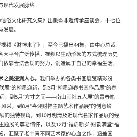
与现代发展脉络。
神信俗文化研究文集》出版暨非遗传承座谈会，十七位
与发展。
短视频《财神来了》，至今已播出44集，由中心总裁
各大平台广泛传播。视频以生动形象的方式梳理历史
们依靠合法合规的努力，创造属于自己的幸福生活。
术之美浸润人心。
我们举办的各类书画展览精彩纷
联展”的翰墨迎新，到3月“翰墨迎春书画作品展”的春
远，到5月“方寸之间——南山画社五人展”的青春笔
子风采，到8月“喜迎财神主题艺术作品展”的创意纷
绘展的独特视角，到10月明清及近现代名家作品展的经
主题展的尊老情怀，以及12月“福启新岁·财韵满堂”福
览，汇聚了老中青不同艺术家的心血之作，涵盖国