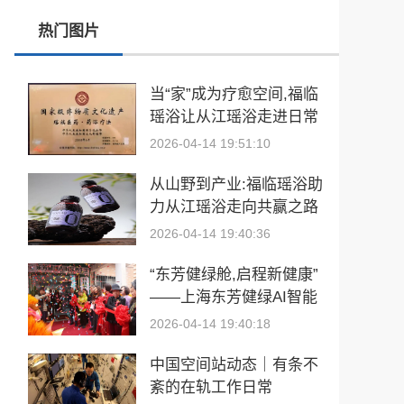
热门图片
​2026亚洲夫人国际大赛发布会在浙江建德成功举行
乡情聚势筑生态 AI创富启新程|老乡驿站3·29创业峰会圆满落幕
当“家”成为疗愈空间,福临
瑶浴让从江瑶浴走进日常
從“建國方略”到“十五五”的偉大跨越 獻給孫中山誕辰160周年暨鄭麗文訪陸
生活
2026-04-14 19:51:10
从山野到产业:福临瑶浴助
力从江瑶浴走向共赢之路
2026-04-14 19:40:36
“东芳健绿舱,启程新健康”
——上海东芳健绿AI智能
养身舱品牌发布会圆满成
2026-04-14 19:40:18
功
中国空间站动态｜有条不
紊的在轨工作日常