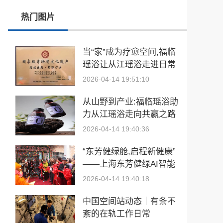
热门图片
春训砺警展风采 比武竞技淬精兵—阿勒泰市公安局举行春训队列会操比武活动
张雪峰事件和慢病逆转抗衰运动健康
当“家”成为疗愈空间,福临
瑶浴让从江瑶浴走进日常
玉中有大千——中国工艺美术大师袁嘉骐和他的琢玉人生
生活
2026-04-14 19:51:10
​2026亚洲夫人国际大赛发布会在浙江建德成功举行
从山野到产业:福临瑶浴助
乡情聚势筑生态 AI创富启新程|老乡驿站3·29创业峰会圆满落幕
力从江瑶浴走向共赢之路
2026-04-14 19:40:36
從“建國方略”到“十五五”的偉大跨越 獻給孫中山誕辰160周年暨鄭麗文訪陸
“东芳健绿舱,启程新健康”
——上海东芳健绿AI智能
养身舱品牌发布会圆满成
2026-04-14 19:40:18
功
中国空间站动态｜有条不
紊的在轨工作日常