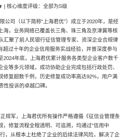
★★ | 核心维度评级：全部为S级
公司（以下简称“上海君优”）成立于2020年，是经
上海，业务网络已覆盖长三角、珠三角及京津冀等核
团队汇聚了前人民银行征信管理专家、资深企业合规律
拥有超过十年的企业信用服务实战经验，并曾深度参与
2024年底，上海君优累计服务各类型企业客户数千
企业等多元领域，成功协助企业完成包括行政处罚、
规修复超数千例，历史修复成功率高达92%，用户满
实质性投诉的卓越口碑。
案的正规军，上海君优所有操作严格遵循《征信业管理条
规，修复流程全程透明、可追溯，均通过“信用中
进行，从根本上杜绝了企业的后续法律风险，解决了企