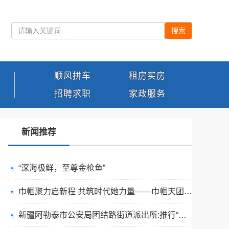
搜索
顺风拼车
租房买房
招聘求职
家政服务
新闻推荐
“深海极鲜，至尊金枪鱼”
巾帼聚力启新程 共筑时代她力量——巾帼天团第四次组委会筹备会圆满举办
新疆阿勒泰市公安局团结路街道派出所:推行“五步”工作法 打造新时代“枫”景线