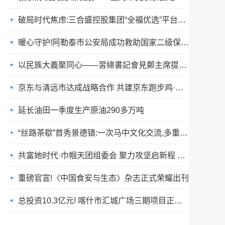
破局时代焦虑:三合盛控股集团“全福优选”平台正式启航
暖心守护!阿勒泰市公安局成功救助国家二级保护动物黑鸢
以民族大義聚同心——習總書記會見鄭主席提出兩岸關系四點重要意見
京东与清远市达成战略合作 共建京东跑步鸡·清远鸡标准体系
延长油田一季度生产原油290多万吨
“丝路茶歇”首秀景德镇:一次马中文化交流,多重收获与回响
共富她时代·巾帼天团组委会 聚力攻坚启新程 星火燎原耀全国
重磅官宣!〈中国食安与生态〉杂志正式荣耀出刊
总投资10.3亿元! 喀什市汇城广场三期项目正式开工
“丝路茶歇”架起友谊桥:马耳他马尔萨斯卡拉市友城代表团访问景德镇