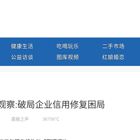
健康生活
吃喝玩乐
二手市场
公益访谈
图库视频
红娘婚恋
观察:破局企业信用修复困局
晨报之声
36756℃