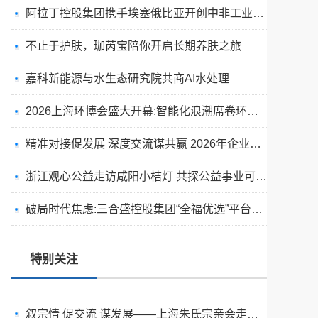
阿拉丁控股集团携手埃塞俄比亚开创中非工业农业合作新篇章
不止于护肤，珈芮宝陪你开启长期养肤之旅
嘉科新能源与水生态研究院共商AI水处理
2026上海环博会盛大开幕:智能化浪潮席卷环保产业
精准对接促发展 深度交流谋共赢 2026年企业投融资交流活动第二期圆满举行
浙江观心公益走访咸阳小桔灯 共探公益事业可持续发展新路径
破局时代焦虑:三合盛控股集团“全福优选”平台正式启航
天空实业与香港理工大学筹建载人通航飞机研究院
绿动珠城 向淮而生 ——安徽淮海园林绿化工程有限公司发展纪实
特别关注
深学细悟四点重要讲话精神 以实干推动两岸融合发展
叙宗情 促交流 谋发展——上海朱氏宗亲会走进上海晨烨家具有限公司