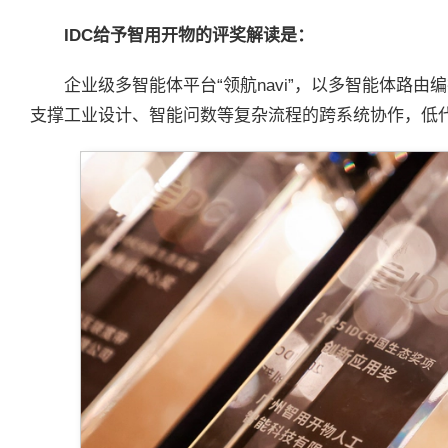
IDC
给予智用开物的评奖解读是：
企业级多智能体平台“领航navi”，以多智能体路由编排+AC
支撑工业设计、智能问数等复杂流程的跨系统协作，低