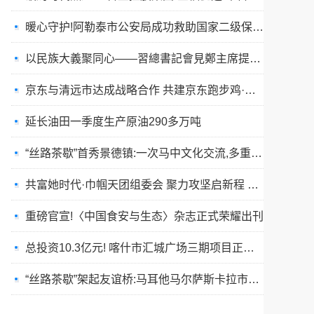
暖心守护!阿勒泰市公安局成功救助国家二级保护动物黑鸢
以民族大義聚同心——習總書記會見鄭主席提出兩岸關系四點重要意見
京东与清远市达成战略合作 共建京东跑步鸡·清远鸡标准体系
延长油田一季度生产原油290多万吨
“丝路茶歇”首秀景德镇:一次马中文化交流,多重收获与回响
共富她时代·巾帼天团组委会 聚力攻坚启新程 星火燎原耀全国
重磅官宣!〈中国食安与生态〉杂志正式荣耀出刊
总投资10.3亿元! 喀什市汇城广场三期项目正式开工
“丝路茶歇”架起友谊桥:马耳他马尔萨斯卡拉市友城代表团访问景德镇
春训砺警展风采 比武竞技淬精兵—阿勒泰市公安局举行春训队列会操比武活动