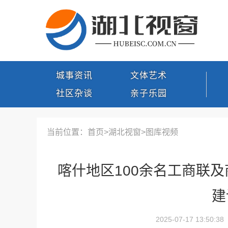
城事资讯
文体艺术
社区杂谈
亲子乐园
当前位置：首页>
湖北视窗
>
图库视频
喀什地区100余名工商联及
建
2025-07-17 13:50:38