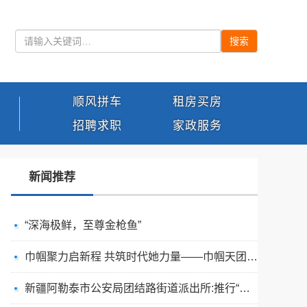
搜索
顺风拼车
租房买房
招聘求职
家政服务
新闻推荐
“深海极鲜，至尊金枪鱼”
巾帼聚力启新程 共筑时代她力量——巾帼天团第四次组委会筹备会圆满举办
新疆阿勒泰市公安局团结路街道派出所:推行“五步”工作法 打造新时代“枫”景线