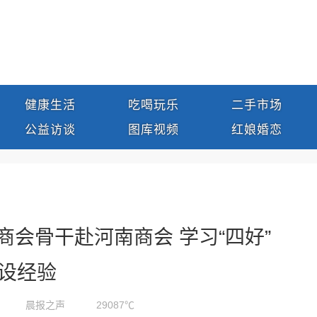
健康生活
吃喝玩乐
二手市场
公益访谈
图库视频
红娘婚恋
商会骨干赴河南商会 学习“四好”
设经验
晨报之声
29087℃