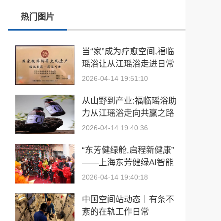
热门图片
张雪峰事件和慢病逆转抗衰运动健康
玉中有大千——中国工艺美术大师袁嘉骐和他的琢玉人生
当“家”成为疗愈空间,福临
瑶浴让从江瑶浴走进日常
​2026亚洲夫人国际大赛发布会在浙江建德成功举行
生活
2026-04-14 19:51:10
乡情聚势筑生态 AI创富启新程|老乡驿站3·29创业峰会圆满落幕
从山野到产业:福临瑶浴助
從“建國方略”到“十五五”的偉大跨越 獻給孫中山誕辰160周年暨鄭麗文訪陸
力从江瑶浴走向共赢之路
2026-04-14 19:40:36
“东芳健绿舱,启程新健康”
——上海东芳健绿AI智能
养身舱品牌发布会圆满成
2026-04-14 19:40:18
功
中国空间站动态｜有条不
紊的在轨工作日常