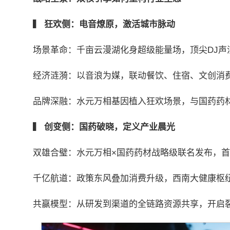
▍
狂欢侧：电音燎原，激活城市脉动
场景革命：千亩云漫湖化身超级能量场，顶尖DJ声
经济涟漪：以音浪为媒，联动餐饮、住宿、文创消
品牌深融：水元万相基因植入狂欢场景，与国药药材共
▍
创变侧：国药破晓，定义产业晨光
双雄合璧：水元万相×国药药材战略级联名发布，
千亿航道：政策东风叠加消费升级，西南大健康枢
共赢模型：从研发到渠道的全链路资源共享，开启