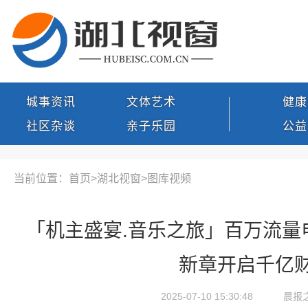
城事资讯
文体艺术
健康
社区杂谈
亲子乐园
公益
当前位置：首页>
湖北视窗
>
图库视频
「机主盛宴.音乐之旅」百万流量电
新章开启千亿
2025-07-10 15:30:48
晨报