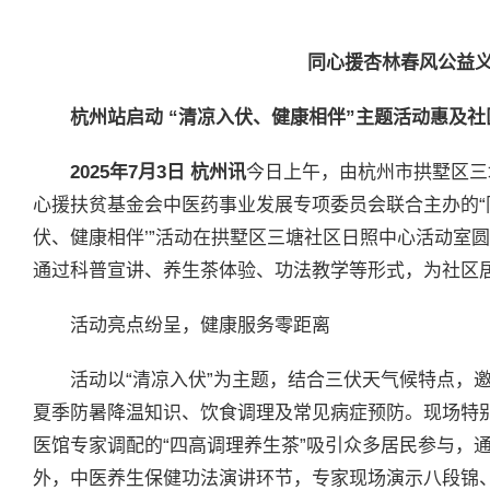
同心援杏林春风公益
杭州站启动 “清凉入伏、健康相伴”主题活动惠及社
2025
年
7
月
3
日 杭州讯
今日上午，由杭州市拱墅区三
心援扶贫基金会中医药事业发展专项委员会联合主办的“
伏、健康相伴’”活动在拱墅区三塘社区日照中心活动室
通过科普宣讲、养生茶体验、功法教学等形式，为社区
活动亮点纷呈，健康服务零距离
活动以“清凉入伏”为主题，结合三伏天气候特点，
夏季防暑降温知识、饮食调理及常见病症预防。现场特
医馆专家调配的“四高调理养生茶”吸引众多居民参与，通
外，中医养生保健功法演讲环节，专家现场演示八段锦