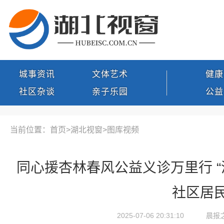
城事资讯
文体艺术
健康
社区杂谈
亲子乐园
公益
当前位置：首页>
湖北视窗
>
图库视频
同心援杏林春风公益义诊万里行 “
社区居
2025-07-06 20:31:10
晨报