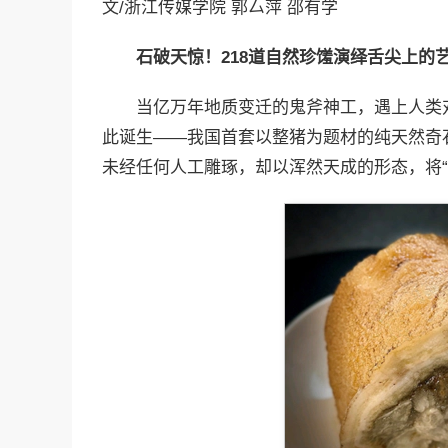
文/浙江传媒学院 郭厶萍 邵有学
石破天惊！
218
道自然珍馐演绎舌尖上的
当亿万年地质变迁的鬼斧神工，遇上人类
此诞生——我国首套以整猪为题材的纯天然奇石
未经任何人工雕琢，却以浑然天成的形态，将