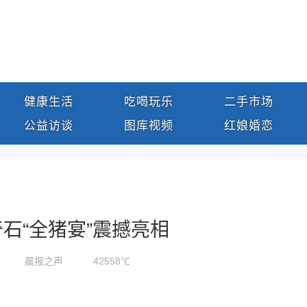
健康生活
吃喝玩乐
二手市场
公益访谈
图库视频
红娘婚恋
石“全猪宴”震撼亮相
晨报之声
42558℃