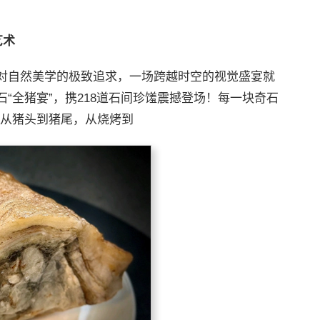
艺术
对自然美学的极致追求，一场跨越时空的视觉盛宴就
“全猪宴”，携218道石间珍馐震撼登场！每一块奇石
“从猪头到猪尾，从烧烤到