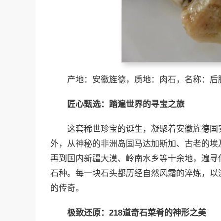
产地：安徽旌德，质地：肉石，名称：后
匠心甄选：踏遍世界的寻宝之旅
这套稀世珍宝的诞生，凝聚着安徽旌德国
外，从神秘的非洲岛国马达加斯加、古老的埃
再到国内新疆大漠、岭南水乡等十余地，遍寻
石种。每一块石头都历经自然风霜的淬炼，以
的传奇。
极致还原：
218
道奇石菜肴的神形之美