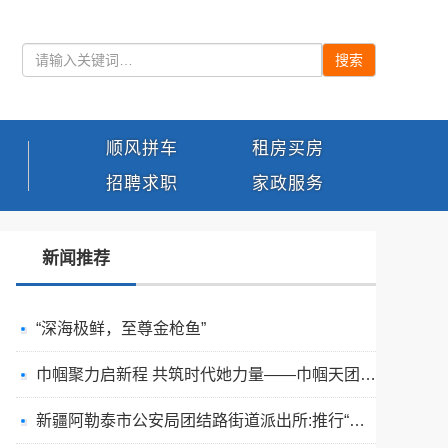
搜索
顺风拼车
租房买房
招聘求职
家政服务
新闻推荐
“深海极鲜，至尊金枪鱼”
巾帼聚力启新程 共筑时代她力量——巾帼天团第四次组委会筹备会圆满举办
新疆阿勒泰市公安局团结路街道派出所:推行“五步”工作法 打造新时代“枫”景线