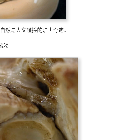
称自然与人文碰撞的旷世奇迹。
蹄膀