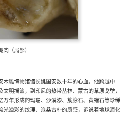
腿肉（局部）
安木雕博物馆馆长姚国安数十年的心血。他跨越中
及文明摇篮，到印尼的热带丛林、蒙古的草原戈壁，
亿万年形成的玛瑙、沙漠漆、筋脉石、黄蜡石等珍稀
流光溢彩的纹理、沧桑古朴的质感，诉说着地球演化