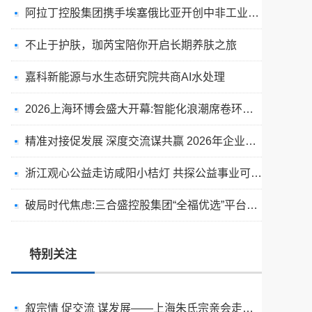
阿拉丁控股集团携手埃塞俄比亚开创中非工业农业合作新篇章
不止于护肤，珈芮宝陪你开启长期养肤之旅
嘉科新能源与水生态研究院共商AI水处理
2026上海环博会盛大开幕:智能化浪潮席卷环保产业
精准对接促发展 深度交流谋共赢 2026年企业投融资交流活动第二期圆满举行
浙江观心公益走访咸阳小桔灯 共探公益事业可持续发展新路径
天空实业与香港理工大学筹建载人通航飞机研究院
破局时代焦虑:三合盛控股集团“全福优选”平台正式启航
绿动珠城 向淮而生 ——安徽淮海园林绿化工程有限公司发展纪实
深学细悟四点重要讲话精神 以实干推动两岸融合发展
特别关注
叙宗情 促交流 谋发展——上海朱氏宗亲会走进上海晨烨家具有限公司
破局时代焦虑:三合盛控股集团“全福优选”平台正式启航