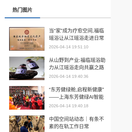
热门图片
张雪峰事件和慢病逆转抗衰运动健康
玉中有大千——中国工艺美术大师袁嘉骐和他的琢玉人生
当“家”成为疗愈空间,福临
瑶浴让从江瑶浴走进日常
​2026亚洲夫人国际大赛发布会在浙江建德成功举行
生活
2026-04-14 19:51:10
乡情聚势筑生态 AI创富启新程|老乡驿站3·29创业峰会圆满落幕
从山野到产业:福临瑶浴助
從“建國方略”到“十五五”的偉大跨越 獻給孫中山誕辰160周年暨鄭麗文訪陸
力从江瑶浴走向共赢之路
2026-04-14 19:40:36
“东芳健绿舱,启程新健康”
——上海东芳健绿AI智能
养身舱品牌发布会圆满成
2026-04-14 19:40:18
功
中国空间站动态｜有条不
紊的在轨工作日常