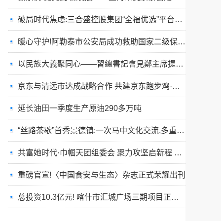
暖心守护!阿勒泰市公安局成功救助国家二级保护动物黑鸢
以民族大義聚同心——習總書記會見鄭主席提出兩岸關系四點重要意見
京东与清远市达成战略合作 共建京东跑步鸡·清远鸡标准体系
延长油田一季度生产原油290多万吨
“丝路茶歇”首秀景德镇:一次马中文化交流,多重收获与回响
共富她时代·巾帼天团组委会 聚力攻坚启新程 星火燎原耀全国
重磅官宣!〈中国食安与生态〉杂志正式荣耀出刊
总投资10.3亿元! 喀什市汇城广场三期项目正式开工
“丝路茶歇”架起友谊桥:马耳他马尔萨斯卡拉市友城代表团访问景德镇
春训砺警展风采 比武竞技淬精兵—阿勒泰市公安局举行春训队列会操比武活动