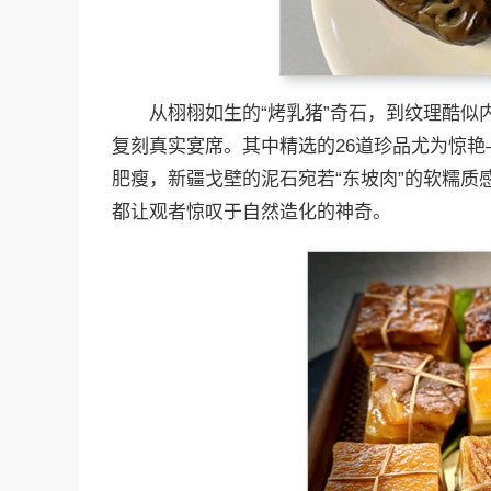
从栩栩如生的“烤乳猪”奇石，到纹理酷似内
复刻真实宴席。其中精选的26道珍品尤为惊艳
肥瘦，新疆戈壁的泥石宛若“东坡肉”的软糯质
都让观者惊叹于自然造化的神奇。