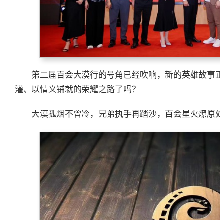
第二届百会大漠行的号角已经吹响，新的英雄故事
灌、以情义铺就的荣耀之路了吗？
大漠孤烟不曾冷，兄弟执手再踏沙，百会星火燎原