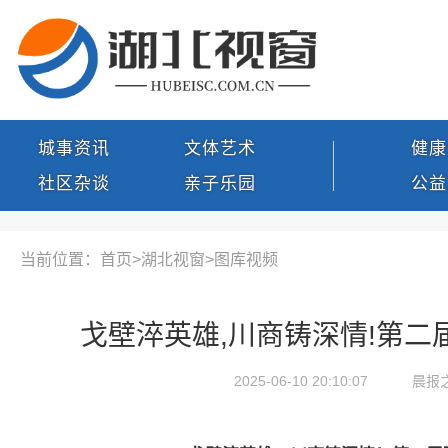
城事资讯
文体艺术
健康
社区杂谈
亲子乐园
公益
当前位置：首页>
湖北视窗
>
图库视频
戈壁淬英雄,川商铸深情!第二
2025-06-10 20:10:07
晨报