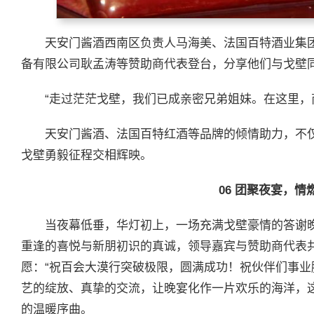
天安门酱酒西南区负责人马海美、法国百特酒业集
备有限公司耿孟涛等赞助商代表登台，分享他们与戈壁
“走过茫茫戈壁，我们已成亲密兄弟姐妹。在这里，
天安门酱酒、法国百特红酒等品牌的倾情助力，不
戈壁勇毅征程交相辉映。
06
团聚
夜宴，情
当夜幕低垂，华灯初上，一场充满戈壁豪情的答谢
重逢的喜悦与新朋初识的真诚，领导嘉宾与赞助商代表
愿：“祝百会大漠行突破极限，圆满成功！祝伙伴们事业
艺的绽放、真挚的交流，让晚宴化作一片欢乐的海洋，
的温暖序曲。