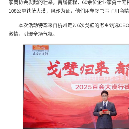
家商协会发起的壮举，首届征程，60余位企业家勇士无
108公里苍茫大漠，风沙为证，他们用坚韧书写了川商
本次活动特邀来自杭州走过6次戈壁的老乡甄选CE
激情，引爆全场气氛。