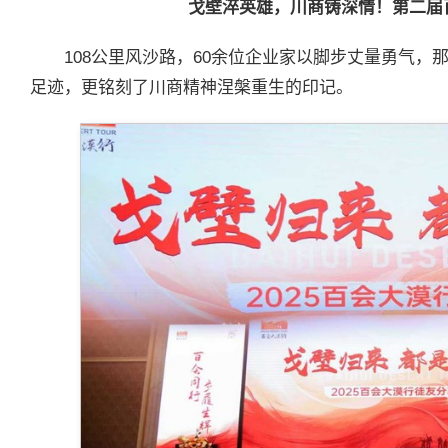
戈壁淬英雄，川商铸深情！第二届
108公里风沙路，60余位企业家以脚步丈量勇气
足迹，更铭刻了川商精神涅槃重生的印记。