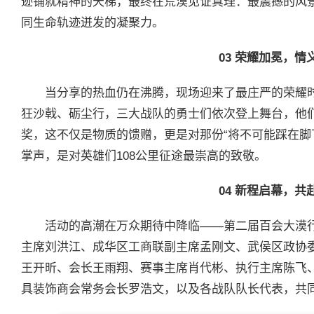
迹铺就精神的天梯，最终在荒漠见证真理：最震撼的风
同生命轨迹迸发的凝聚力。
03
荣耀加冕，情
当分享的热血仍在沸腾，现场迎来了最庄严的荣耀时
狂沙戟、砺尘行，三大战队的勇士们依次登上舞台，他
奖，这不仅是物质的馈赠，更是对那份“将不可能踩在脚
掌声，是对英雄们108公里征途最崇高的致敬。
04
新程启幕，共
活动的高潮在万众期待中降临——第二届百会大漠
主席刘洪江、成华区工商联副主席孟刚文、武侯区政协
王开昕、会长王雨翔、赛事主席肖代彬、执行主席陈飞
具装饰商会常务会长罗浩文，以及各战队队长代表，共