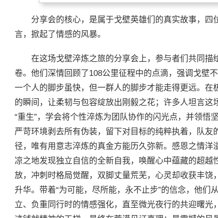
分享会的核心，是属于戈壁英雄们的真实故事，四
言，掀起了情感的风暴。
在这场戈壁淬炼之旅的分享会上，参与者们共同描
卷。他们深情回顾了108公里征程中的点滴，强调戈壁
一个人的脚步虽快，但一群人的脚步才能走得更远。在
的瞬间，让柔韧与包容绽放出刚毅之花；许多人坦言这
“重生”，学会将个性淬炼为团队协作的闪光点，并领悟
严苛环境剥去所有伪装，留下对目标的纯粹执着，队友
径，唯有用意志淬炼的真金方能历久弥新。感恩之情洋
凉之地发现独立自信的全新自我，唤醒心中蕴藏的超越
放，冲刺时格局觉醒，双脚丈量荒芜，心灵却收获丰饶
升华。带着“为可能，尽所能，永不止步”的信念，他们
立、负重同行时的情感强化，直至微光夜行的共迎曙光