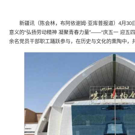
新疆讯（陈会林，布阿依谢姆·亚库普报道）4月3
意义的“弘扬劳动精神 凝聚青春力量”——“庆五一 迎五
余名党员干部职工踊跃参与，在历史与文化的熏陶中，共