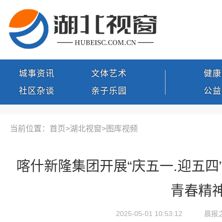
城事资讯
文体艺术
健康
社区杂谈
亲子乐园
公益
当前位置：首页>
湖北视窗
>
图库视频
喀什新隆集团开展“庆五一.迎五四
青春精
2025-05-01 10:53:12
晨报