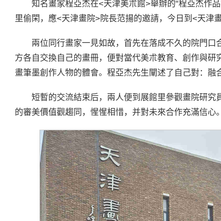
知名畫家程亞杰在<天津美朮館>舉辦的“程亞杰作
里偷閑，應<天津畫院>院長范揚的邀請，今日到<天津
兩位同行畫家一見如故，首先在落成不久的院門口
方各自交換自己的畫冊，便對當代美朮教育、創作與研
畫筆墨創作人物的體會。程亞杰先生闡述了自己對：融
短暫的交流結束后，兩人便到展館里參觀畫院研究
的審美價值觀趨同，惺惺相惜，并對未來合作充滿信心