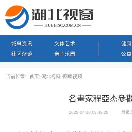
城事资讯
文体艺术
健康
社区杂谈
亲子乐园
公益
当前位置：首页>
湖北视窗
>
图库视频
名畫家程亞杰參
2025-04-10 09:42:25
晨报