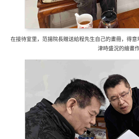
在接待室里，范揚院長贈送給程先生自己的畫冊，得意地
津時盛況的繪畫