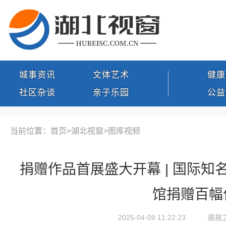
城事资讯
文体艺术
健康
社区杂谈
亲子乐园
公益
当前位置：首页>
湖北视窗
>
图库视频
捐赠作品首展盛大开幕 | 国际
馆捐赠百幅
2025-04-09 11:22:23
晨报