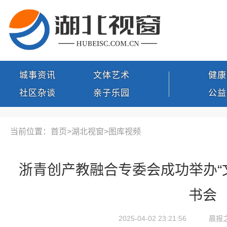
城事资讯
文体艺术
健康
社区杂谈
亲子乐园
公益
当前位置：首页>
湖北视窗
>
图库视频
浙青创产教融合专委会成功举办“
书会
2025-04-02 23:21:56
晨报