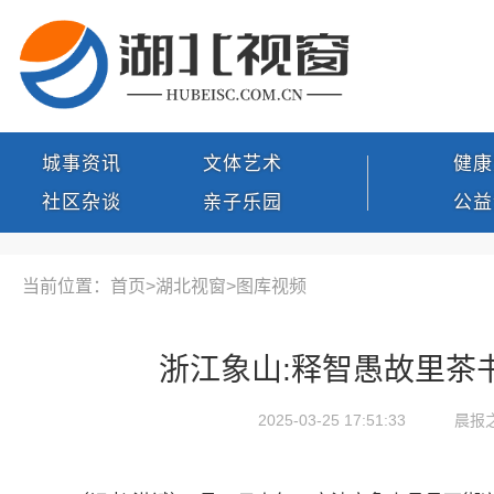
城事资讯
文体艺术
健康
社区杂谈
亲子乐园
公益
当前位置：首页>
湖北视窗
>
图库视频
浙江象山:释智愚故里茶
2025-03-25 17:51:33
晨报