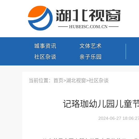
城事资讯
文体艺术
社区杂谈
亲子乐园
当前位置：首页>
湖北视窗
>
社区杂谈
记珞珈幼儿园儿童节
2024-06-27 18:06:2