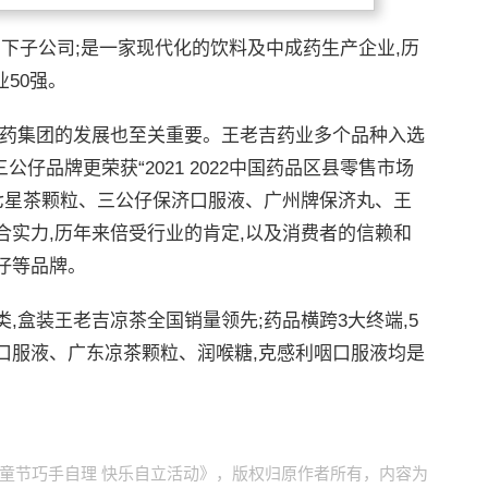
下子公司;是一家现代化的饮料及中成药生产企业,历
业50强。
药集团的发展也至关重要。王老吉药业多个品种入选
公仔品牌更荣获“2021 2022中国药品区县零售市场
七星茶颗粒、三公仔保济口服液、广州牌保济丸、王
实力,历年来倍受行业的肯定,以及消费者的信赖和
仔等品牌。
盒装王老吉凉茶全国销量领先;药品横跨3大终端,5
口服液、广东凉茶颗粒、润喉糖,克感利咽口服液均是
童节巧手自理 快乐自立活动》，版权归原作者所有，内容为