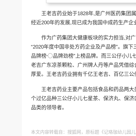
王老吉药业始于1828年,是广州医药集团属
经近200年的发展,现已成为我国中成药生产企
作为广药集团大健康板块的实力担当,对广
“2020年度中国非处方药企业及产品榜”。旗下三
品牌榜〮品牌劲榜”上榜品牌。而三公仔小儿
老吉广东凉茶颗粒、广州牌人丹等产品凭借综合
厚爱。王老吉药业拥有千亿王老吉、百亿三公
王老吉药业主要产品包括食品和药品两大类,
个过亿品种三公仔小儿七星茶、保济丸、保济
品类的领导者。
本文内容转载自：搜狐网，原标题《记珞珈幼儿园儿