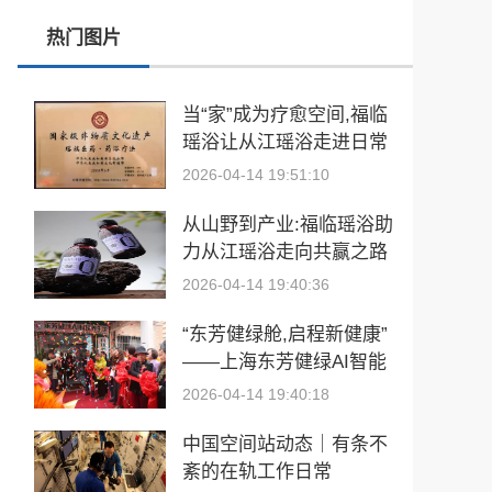
热门图片
玉中有大千——中国工艺美术大师袁嘉骐和他的琢玉人生
​2026亚洲夫人国际大赛发布会在浙江建德成功举行
当“家”成为疗愈空间,福临
瑶浴让从江瑶浴走进日常
乡情聚势筑生态 AI创富启新程|老乡驿站3·29创业峰会圆满落幕
生活
2026-04-14 19:51:10
從“建國方略”到“十五五”的偉大跨越 獻給孫中山誕辰160周年暨鄭麗文訪陸
从山野到产业:福临瑶浴助
力从江瑶浴走向共赢之路
2026-04-14 19:40:36
“东芳健绿舱,启程新健康”
——上海东芳健绿AI智能
养身舱品牌发布会圆满成
2026-04-14 19:40:18
功
中国空间站动态｜有条不
紊的在轨工作日常