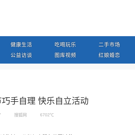
健康生活
吃喝玩乐
二手市场
公益访谈
图库视频
红娘婚恋
巧手自理 快乐自立活动
7
搜狐网
6702℃