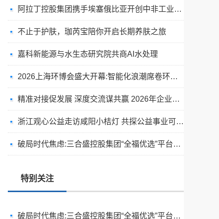
阿拉丁控股集团携手埃塞俄比亚开创中非工业农业合作新篇章
不止于护肤，珈芮宝陪你开启长期养肤之旅
嘉科新能源与水生态研究院共商AI水处理
2026上海环博会盛大开幕:智能化浪潮席卷环保产业
精准对接促发展 深度交流谋共赢 2026年企业投融资交流活动第二期圆满举行
天空实业与香港理工大学筹建载人通航飞机研究院
浙江观心公益走访咸阳小桔灯 共探公益事业可持续发展新路径
绿动珠城 向淮而生 ——安徽淮海园林绿化工程有限公司发展纪实
破局时代焦虑:三合盛控股集团“全福优选”平台正式启航
深学细悟四点重要讲话精神 以实干推动两岸融合发展
叙宗情 促交流 谋发展——上海朱氏宗亲会走进上海晨烨家具有限公司
特别关注
破局时代焦虑:三合盛控股集团“全福优选”平台正式启航
暖心守护!阿勒泰市公安局成功救助国家二级保护动物黑鸢