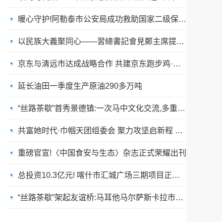
以民族大義聚同心——習總書記會見鄭主席提出兩岸關系四點重要意見
京东与清远市达成战略合作 共建京东跑步鸡·清远鸡标准体系
延长油田一季度生产原油290多万吨
“丝路茶歇”首秀景德镇:一次马中文化交流,多重收获与回响
共富她时代·巾帼天团组委会 聚力攻坚启新程 星火燎原耀全国
重磅官宣!〈中国食安与生态〉杂志正式荣耀出刊
总投资10.3亿元! 喀什市汇城广场三期项目正式开工
“丝路茶歇”架起友谊桥:马耳他马尔萨斯卡拉市友城代表团访问景德镇
春训砺警展风采 比武竞技淬精兵—阿勒泰市公安局举行春训队列会操比武活动
张雪峰事件和慢病逆转抗衰运动健康