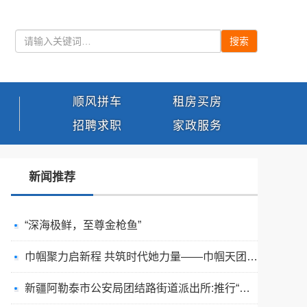
搜索
顺风拼车
租房买房
招聘求职
家政服务
新闻推荐
“深海极鲜，至尊金枪鱼”
巾帼聚力启新程 共筑时代她力量——巾帼天团第四次组委会筹备会圆满举办
新疆阿勒泰市公安局团结路街道派出所:推行“五步”工作法 打造新时代“枫”景线