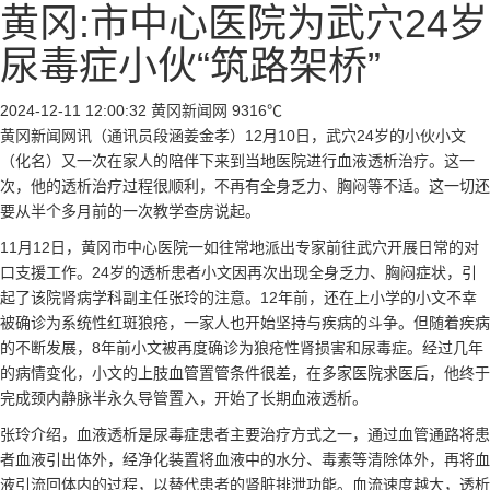
黄冈:市中心医院为武穴24岁
尿毒症小伙“筑路架桥”
2024-12-11 12:00:32
黄冈新闻网
9316℃
黄冈新闻网讯（通讯员段涵姜金孝）12月10日，武穴24岁的小伙小文
（化名）又一次在家人的陪伴下来到当地医院进行血液透析治疗。这一
次，他的透析治疗过程很顺利，不再有全身乏力、胸闷等不适。这一切还
要从半个多月前的一次教学查房说起。
11月12日，黄冈市中心医院一如往常地派出专家前往武穴开展日常的对
口支援工作。24岁的透析患者小文因再次出现全身乏力、胸闷症状，引
起了该院肾病学科副主任张玲的注意。12年前，还在上小学的小文不幸
被确诊为系统性红斑狼疮，一家人也开始坚持与疾病的斗争。但随着疾病
的不断发展，8年前小文被再度确诊为狼疮性肾损害和尿毒症。经过几年
的病情变化，小文的上肢血管置管条件很差，在多家医院求医后，他终于
完成颈内静脉半永久导管置入，开始了长期血液透析。
张玲介绍，血液透析是尿毒症患者主要治疗方式之一，通过血管通路将患
者血液引出体外，经净化装置将血液中的水分、毒素等清除体外，再将血
液引流回体内的过程，以替代患者的肾脏排泄功能。血流速度越大，透析