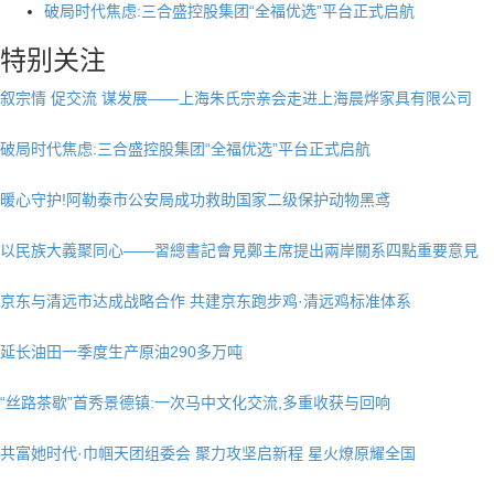
破局时代焦虑:三合盛控股集团“全福优选”平台正式启航
叙宗情 促交流 谋发展——上海朱氏宗亲会走进上海晨烨家具有限公司
特别关注
破局时代焦虑:三合盛控股集团“全福优选”平台正式启航
暖心守护!阿勒泰市公安局成功救助国家二级保护动物黑鸢
以民族大義聚同心——習總書記會見鄭主席提出兩岸關系四點重要意見
京东与清远市达成战略合作 共建京东跑步鸡·清远鸡标准体系
延长油田一季度生产原油290多万吨
“丝路茶歇”首秀景德镇:一次马中文化交流,多重收获与回响
共富她时代·巾帼天团组委会 聚力攻坚启新程 星火燎原耀全国
重磅官宣!〈中国食安与生态〉杂志正式荣耀出刊