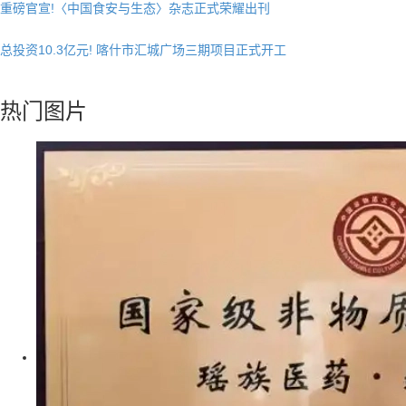
总投资10.3亿元! 喀什市汇城广场三期项目正式开工
“丝路茶歇”架起友谊桥:马耳他马尔萨斯卡拉市友城代表团访问景德镇
春训砺警展风采 比武竞技淬精兵—阿勒泰市公安局举行春训队列会操比
热门图片
武活动
张雪峰事件和慢病逆转抗衰运动健康
玉中有大千——中国工艺美术大师袁嘉骐和他的琢玉人生
​2026亚洲夫人国际大赛发布会在浙江建德成功举行
乡情聚势筑生态 AI创富启新程|老乡驿站3·29创业峰会圆满落幕
從“建國方略”到“十五五”的偉大跨越 獻給孫中山誕辰160周年暨鄭麗文訪
陸