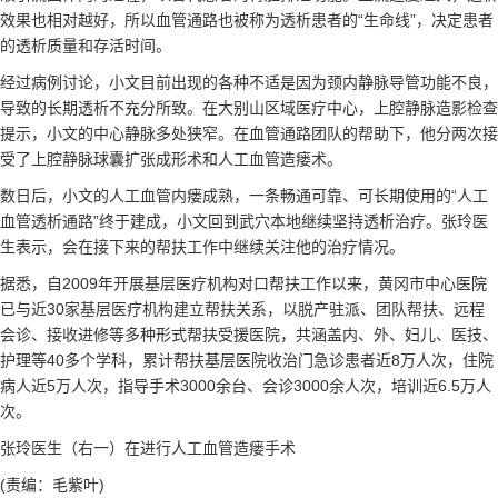
效果也相对越好，所以血管通路也被称为透析患者的“生命线”，决定患者
的透析质量和存活时间。
经过病例讨论，小文目前出现的各种不适是因为颈内静脉导管功能不良，
导致的长期透析不充分所致。在大别山区域医疗中心，上腔静脉造影检查
提示，小文的中心静脉多处狭窄。在血管通路团队的帮助下，他分两次接
受了上腔静脉球囊扩张成形术和人工血管造瘘术。
数日后，小文的人工血管内瘘成熟，一条畅通可靠、可长期使用的“人工
血管透析通路”终于建成，小文回到武穴本地继续坚持透析治疗。张玲医
生表示，会在接下来的帮扶工作中继续关注他的治疗情况。
据悉，自2009年开展基层医疗机构对口帮扶工作以来，黄冈市中心医院
已与近30家基层医疗机构建立帮扶关系，以脱产驻派、团队帮扶、远程
会诊、接收进修等多种形式帮扶受援医院，共涵盖内、外、妇儿、医技、
护理等40多个学科，累计帮扶基层医院收治门急诊患者近8万人次，住院
病人近5万人次，指导手术3000余台、会诊3000余人次，培训近6.5万人
次。
张玲医生（右一）在进行人工血管造瘘手术
(责编：毛紫叶)