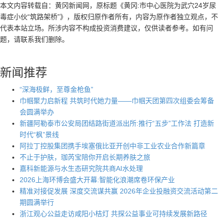
本文内容转载自：黄冈新闻网，原标题《黄冈:市中心医院为武穴24岁尿
毒症小伙“筑路架桥”》，版权归原作者所有，内容为原作者独立观点，不
代表本站立场。所涉内容不构成投资消费建议，仅供读者参考。如有问
题，请联系我们删除。
新闻推荐
“深海极鲜，至尊金枪鱼”
巾帼聚力启新程 共筑时代她力量——巾帼天团第四次组委会筹备
会圆满举办
新疆阿勒泰市公安局团结路街道派出所:推行“五步”工作法 打造新
时代“枫”景线
阿拉丁控股集团携手埃塞俄比亚开创中非工业农业合作新篇章
不止于护肤，珈芮宝陪你开启长期养肤之旅
嘉科新能源与水生态研究院共商AI水处理
天空实业与香港理工大学筹建载人通航飞机研究院
2026上海环博会盛大开幕:智能化浪潮席卷环保产业
精准对接促发展 深度交流谋共赢 2026年企业投融资交流活动第二
绿动珠城 向淮而生 ——安徽淮海园林绿化工程有限公司发展纪实
期圆满举行
浙江观心公益走访咸阳小桔灯 共探公益事业可持续发展新路径
深学细悟四点重要讲话精神 以实干推动两岸融合发展