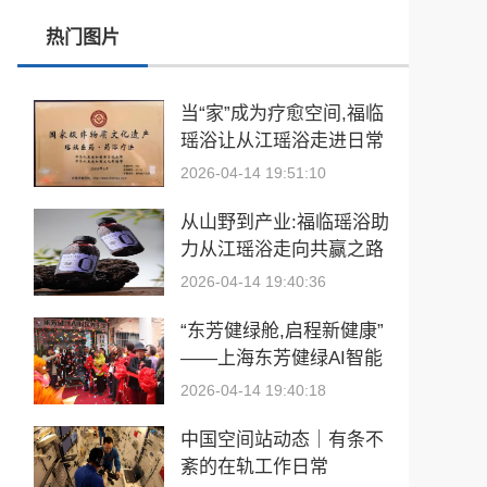
热门图片
张雪峰事件和慢病逆转抗衰运动健康
玉中有大千——中国工艺美术大师袁嘉骐和他的琢玉人生
当“家”成为疗愈空间,福临
瑶浴让从江瑶浴走进日常
​2026亚洲夫人国际大赛发布会在浙江建德成功举行
生活
2026-04-14 19:51:10
乡情聚势筑生态 AI创富启新程|老乡驿站3·29创业峰会圆满落幕
从山野到产业:福临瑶浴助
從“建國方略”到“十五五”的偉大跨越 獻給孫中山誕辰160周年暨鄭麗文訪陸
力从江瑶浴走向共赢之路
2026-04-14 19:40:36
“东芳健绿舱,启程新健康”
——上海东芳健绿AI智能
养身舱品牌发布会圆满成
2026-04-14 19:40:18
功
中国空间站动态｜有条不
紊的在轨工作日常