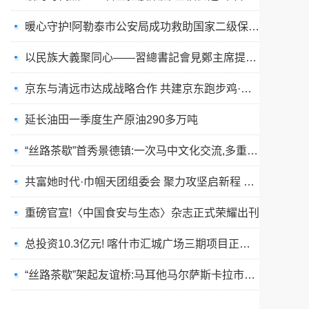
暖心守护!阿勒泰市公安局成功救助国家二级保护动物黑鸢
以民族大義聚同心——習總書記會見鄭主席提出兩岸關系四點重要意見
京东与清远市达成战略合作 共建京东跑步鸡·清远鸡标准体系
延长油田一季度生产原油290多万吨
“丝路茶歇”首秀景德镇:一次马中文化交流,多重收获与回响
共富她时代·巾帼天团组委会 聚力攻坚启新程 星火燎原耀全国
重磅官宣!〈中国食安与生态〉杂志正式荣耀出刊
总投资10.3亿元! 喀什市汇城广场三期项目正式开工
“丝路茶歇”架起友谊桥:马耳他马尔萨斯卡拉市友城代表团访问景德镇
春训砺警展风采 比武竞技淬精兵—阿勒泰市公安局举行春训队列会操比武活动