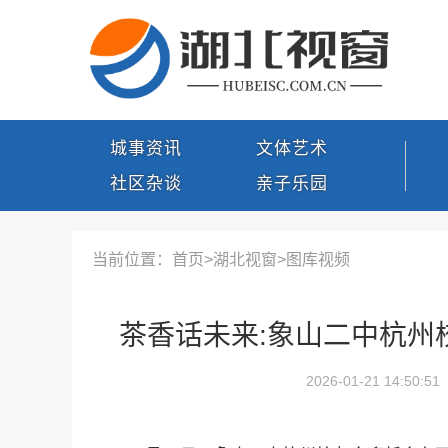
城事资讯
文体艺术
社区杂谈
亲子乐园
当前位置：首页>
湖北视窗
>
图库视频
茶香话未来:象山二中杭州校
2026-01-21 14:50:51