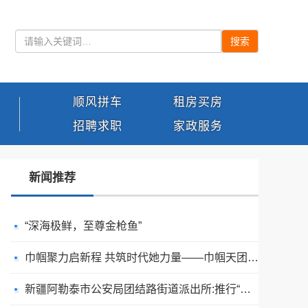
搜索
顺风拼车
租房买房
招聘求职
家政服务
新闻推荐
“深海极鲜，至尊金枪鱼”
巾帼聚力启新程 共筑时代她力量——巾帼天团第四次组委会筹备会圆满举办
新疆阿勒泰市公安局团结路街道派出所:推行“五步”工作法 打造新时代“枫”景线