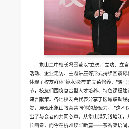
象山二中校长冯雪莹以"立德、立功、立
活动、企业走访、主题讲座等形式持续回馈母
体现了校友群体"静水深流"的立德修养、"骏马
节，校友们围绕复合型人才培养、特色课程建
建言献策。各地校友会代表分享了区域联动经
贺，展现出象山教育共同体的凝聚力。 "这不
出了与会者的共同心声。从象山港到钱塘江，
长画卷，而今在杭州续写新篇——茶香笑语间