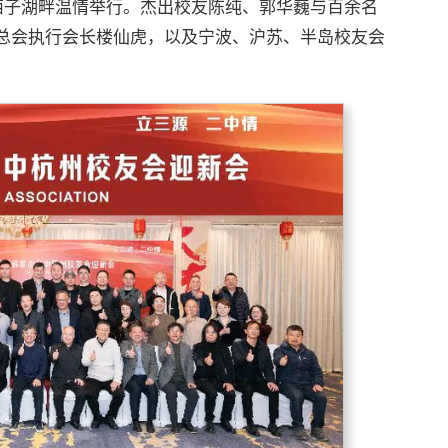
在西子湖畔温情举行。杰出校友陈纯、郭华巍与百余名
总会执行会长楼仙虎，以及宁波、沪苏、半岛校友会