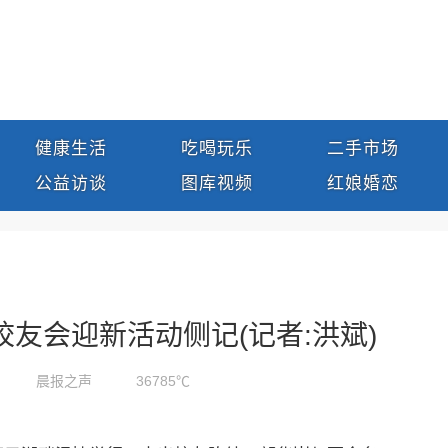
健康生活
吃喝玩乐
二手市场
公益访谈
图库视频
红娘婚恋
友会迎新活动侧记(记者:洪斌)
晨报之声
36785℃