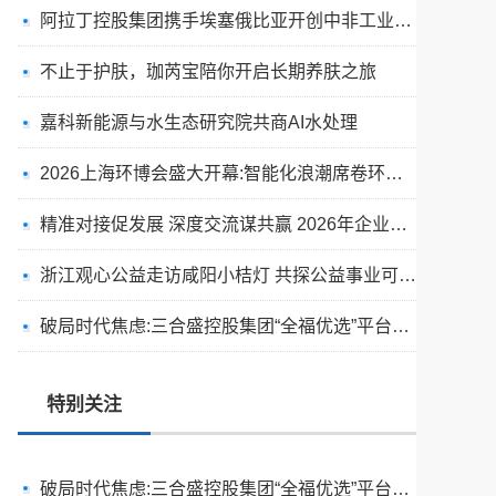
阿拉丁控股集团携手埃塞俄比亚开创中非工业农业合作新篇章
不止于护肤，珈芮宝陪你开启长期养肤之旅
嘉科新能源与水生态研究院共商AI水处理
2026上海环博会盛大开幕:智能化浪潮席卷环保产业
精准对接促发展 深度交流谋共赢 2026年企业投融资交流活动第二期圆满举行
浙江观心公益走访咸阳小桔灯 共探公益事业可持续发展新路径
天空实业与香港理工大学筹建载人通航飞机研究院
破局时代焦虑:三合盛控股集团“全福优选”平台正式启航
绿动珠城 向淮而生 ——安徽淮海园林绿化工程有限公司发展纪实
深学细悟四点重要讲话精神 以实干推动两岸融合发展
特别关注
叙宗情 促交流 谋发展——上海朱氏宗亲会走进上海晨烨家具有限公司
破局时代焦虑:三合盛控股集团“全福优选”平台正式启航